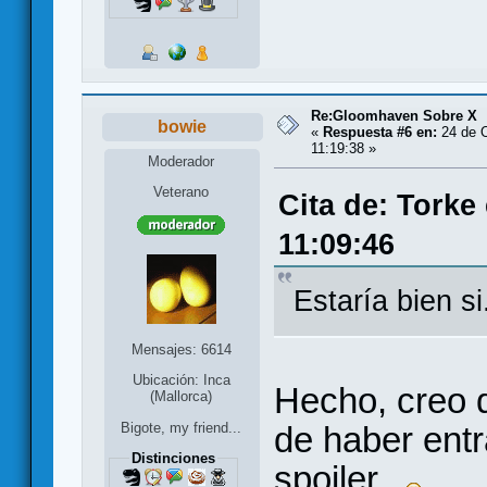
Re:Gloomhaven Sobre X
bowie
«
Respuesta #6 en:
24 de O
11:19:38 »
Moderador
Veterano
Cita de: Torke
11:09:46
Estaría bien si.
Mensajes: 6614
Ubicación: Inca
Hecho, creo q
(Mallorca)
de haber entr
Bigote, my friend...
Distinciones
spoiler.