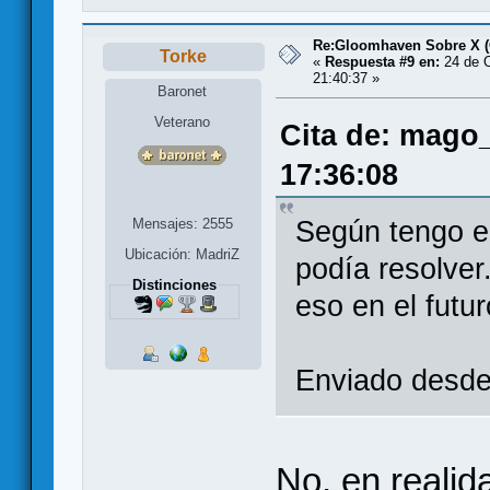
Re:Gloomhaven Sobre X 
Torke
«
Respuesta #9 en:
24 de O
21:40:37 »
Baronet
Veterano
Cita de: mago
17:36:08
Mensajes: 2555
Según tengo en
Ubicación: MadriZ
podía resolver
Distinciones
eso en el futu
Enviado desde
No, en realid