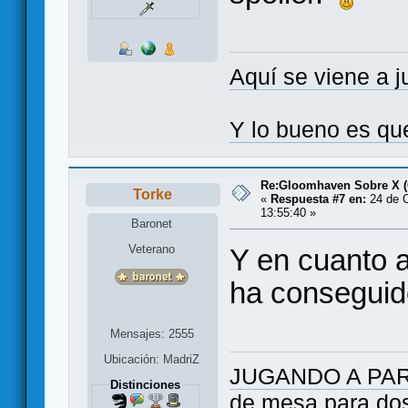
Aquí se viene a j
Y lo bueno es qu
Re:Gloomhaven Sobre X 
Torke
«
Respuesta #7 en:
24 de O
13:55:40 »
Baronet
Veterano
Y en cuanto a
ha conseguido
Mensajes: 2555
Ubicación: MadriZ
JUGANDO A PARES
Distinciones
de mesa para do