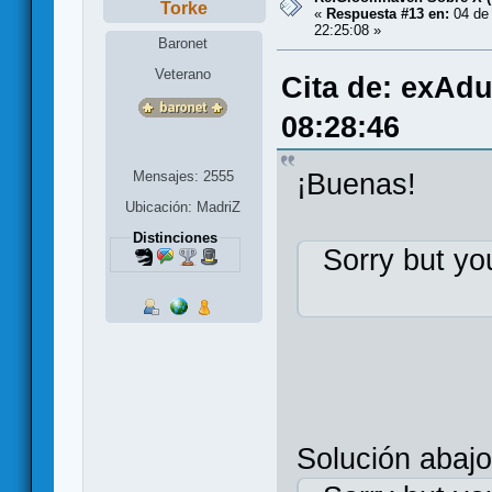
Torke
«
Respuesta #13 en:
04 de 
22:25:08 »
Baronet
Veterano
Cita de: exAdu
08:28:46
Mensajes: 2555
¡Buenas!
Ubicación: MadriZ
Distinciones
Sorry but yo
Solución abajo