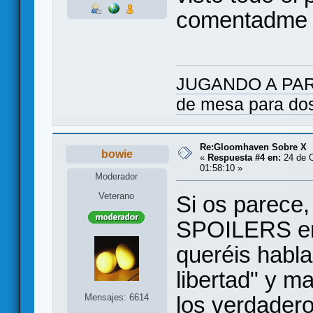
comentadme
JUGANDO A PARES
de mesa para do
Re:Gloomhaven Sobre X
bowie
«
Respuesta #4 en:
24 de O
01:58:10 »
Moderador
Veterano
Si os parece
SPOILERS en e
queréis habl
libertad" y m
Mensajes: 6614
los verdadero