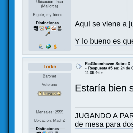
Ubicación: Inca
(Mallorca)
Bigote, my friend...
Aquí se viene a j
Distinciones
Y lo bueno es qu
Re:Gloomhaven Sobre X
Torke
«
Respuesta #5 en:
24 de O
11:09:46 »
Baronet
Veterano
Estaría bien si
Mensajes: 2555
JUGANDO A PARES
Ubicación: MadriZ
de mesa para do
Distinciones