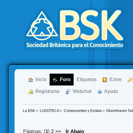
  Inicio
  Foro
Etiquetas
  Ezine
  Registrarse
  Webchat
  Ayuda
La BSK
»
LUDOTECA
»
Componentes y Erratas
»
Gloomhaven So
Páginas: [
1
]
2
>>
Ir Abajo