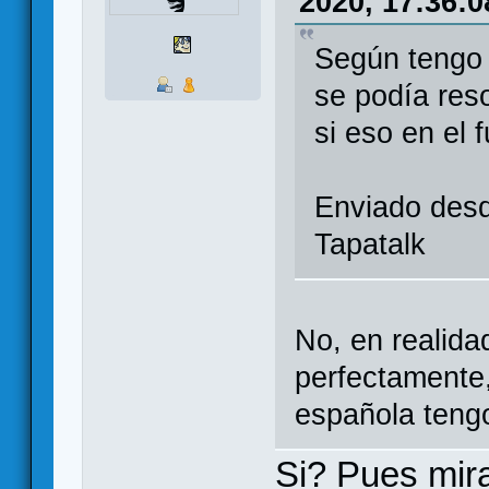
2020, 17:36:0
Según tengo 
se podía reso
si eso en el 
Enviado des
Tapatalk
No, en realida
perfectamente,
española teng
Si? Pues mir