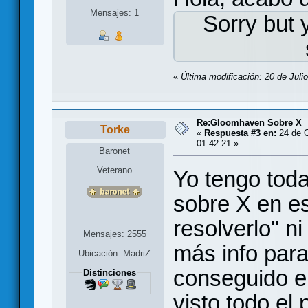
Mensajes: 1
Sorry but 
«
Última modificación: 20 de Juli
Re:Gloomhaven Sobre X
Torke
«
Respuesta #3 en:
24 de O
01:42:21 »
Baronet
Veterano
Yo tengo toda
sobre X en e
resolverlo" n
Mensajes: 2555
más info para
Ubicación: MadriZ
conseguido en
Distinciones
visto todo el