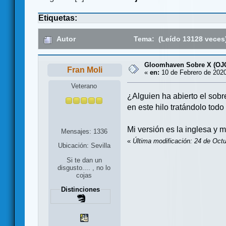
Etiquetas:
Autor
Tema: (Leído 13128 veces
Gloomhaven Sobre X (OJ
Fran Moli
«
en:
10 de Febrero de 2020
Veterano
¿Alguien ha abierto el sobr
en este hilo tratándolo todo
Mi versión es la inglesa y 
Mensajes: 1336
«
Última modificación: 24 de Octu
Ubicación: Sevilla
Si te dan un
disgusto.... , no lo
cojas
Distinciones