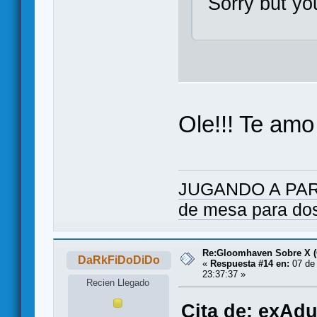
Sorry but yo
Ole!!! Te amo
JUGANDO A PARES
de mesa para do
Re:Gloomhaven Sobre X 
DaRkFiDoDiDo
«
Respuesta #14 en:
07 de 
23:37:37 »
Recien Llegado
Cita de: exAdu