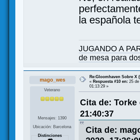
perfectamente
la española 
JUGANDO A PARES
de mesa para do
Re:Gloomhaven Sobre X 
mago_wes
«
Respuesta #10 en:
25 de 
01:13:29 »
Veterano
Cita de: Torke
21:40:37
Mensajes: 1390
Ubicación: Barcelona
Cita de: mag
Distinciones