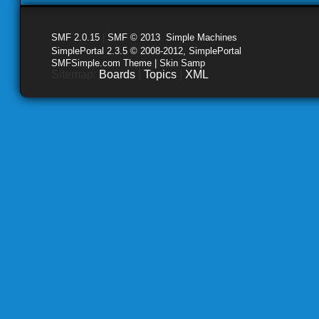
SMF 2.0.15
|
SMF © 2013
,
Simple Machines
SimplePortal 2.3.5 © 2008-2012, SimplePortal
SMFSimple.com Theme | Skin Samp
Sitemap:
Boards
|
Topics
|
XML