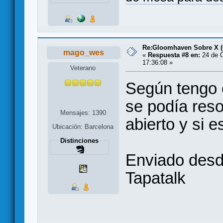
Re:Gloomhaven Sobre X 
mago_wes
«
Respuesta #8 en:
24 de O
17:36:08 »
Veterano
Según tengo e
se podía reso
Mensajes: 1390
abierto y si e
Ubicación: Barcelona
Distinciones
Enviado des
Tapatalk