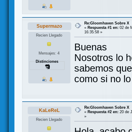
Re:Gloomhaven Sobre X
Supermazo
«
Respuesta #1 en:
02 de M
16:35:58 »
Recien Llegado
Buenas
Mensajes: 4
Nosotros lo 
Distinciones
sabemos que 
como si no lo
Re:Gloomhaven Sobre X
KaLeReL
«
Respuesta #2 en:
20 de J
»
Recien Llegado
Hola, acabo 