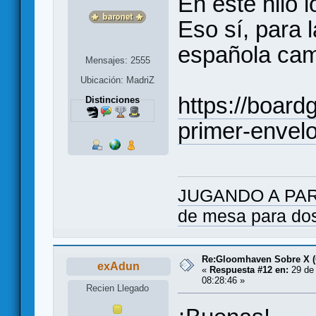
En este hilo 
Eso sí, para l
española camb
Mensajes: 2555
Ubicación: MadriZ
https://boar
Distinciones
primer-envelo
JUGANDO A PARES
de mesa para do
Re:Gloomhaven Sobre X 
exAdun
«
Respuesta #12 en:
29 de 
08:28:46 »
Recien Llegado