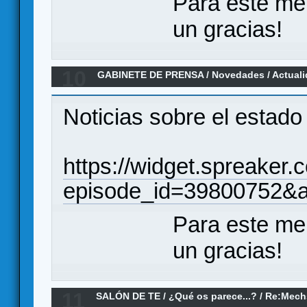
Para este me
un gracias!
10
GABINETE DE PRENSA
/
Novedades / Actual
2nd Edition en KS para Mayo
Noticias sobre el estado
https://widget.spreaker.
episode_id=39800752&a
Para este me
un gracias!
11
SALÓN DE TE
/
¿Qué os parece...?
/
Re:Mech