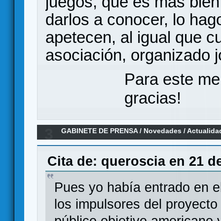
juegos, que es más bien
darlos a conocer, lo hag
apetecen, al igual que 
asociación, organizado j
Para este me
gracias!
3
GABINETE DE PRENSA
/
Novedades / Actualida
euro caro y sobreproducido
Cita de: queroscia en 21 d
Pues yo había entrado en e
los impulsores del proyecto 
público objetivo americano