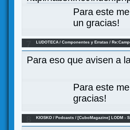
Para este me
un gracias!
7
LUDOTECA
/
Componentes y Erratas
/
Re:Campe
Ediciones MasQueOca - Erratas y Componente
Para eso que avisen a las
Para este me
gracias!
8
KIOSKO
/
Podcasts
/
[CuboMagazine] LODM - Se