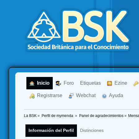
  Inicio
  Foro
Etiquetas
  Ezine
  Registrarse
  Webchat
  Ayuda
La BSK
»
Perfil de mymenda 
»
Panel de agradecimientos
»
Mensa
Información del Perfil
Distinciones