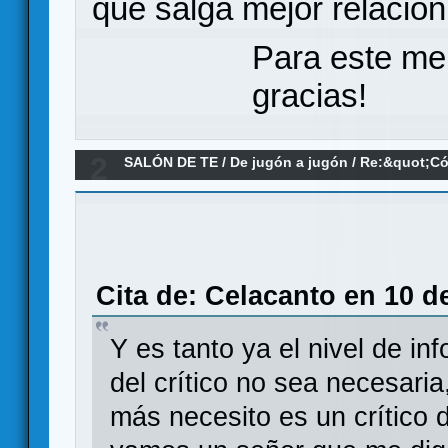
que salga mejor relación
Para este me
gracias!
2
SALÓN DE TE
/
De jugón a jugón
/
Re:&quot;Cór
trabajo&quot;: el mundo de las reseñas
Cita de: Celacanto en 10 d
Y es tanto ya el nivel de in
del crítico no sea necesari
más necesito es un crítico d