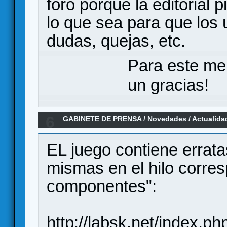
foro porque la editorial
lo que sea para que los
dudas, quejas, etc.
Para este me
un gracias!
6
GABINETE DE PRENSA
/
Novedades / Actualida
Big Box por Ediciones MasQueOca
EL juego contiene errata
mismas en el hilo corres
componentes":
http://labsk.net/index.p