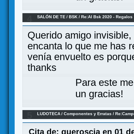
4
SALÓN DE TE
/
BSK
/
Re:AI Bsk 2020 - Regalos 
Querido amigo invisible,
encanta lo que me has r
venía envuelto es porqu
thanks
Para este me
un gracias!
5
LUDOTECA
/
Componentes y Erratas
/
Re:Campe
por Ediciones MasQueOca - Erratas y Compon
Cita de: queroscia en 01 d