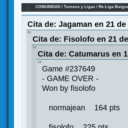
6
COMUNIDAD
/
Torneos y Ligas
/
Re:Liga Burgu
Y CLASIFICACIONES
Cita de: Jagaman en 21 de 
Cita de: Fisolofo en 21 d
Cita de: Catumarus en 1
Game #237649
- GAME OVER -
Won by fisolofo
normajean 164 pts
fisolofo 225 pts