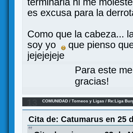
terminarla ni me molest
es excusa para la derrot
Como que la cabeza... l
soy yo
que pienso que
jejejejeje
Para este me
gracias!
13
COMUNIDAD
/
Torneos y Ligas
/
Re:Liga Bur
RESULTADOS Y CLASIFICACIONES
Cita de: Catumarus en 25 