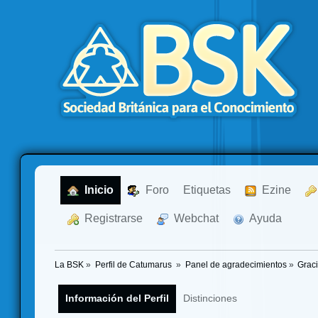
  Inicio
  Foro
Etiquetas
  Ezine
  Registrarse
  Webchat
  Ayuda
La BSK
»
Perfil de Catumarus 
»
Panel de agradecimientos
»
Grac
Información del Perfil
Distinciones