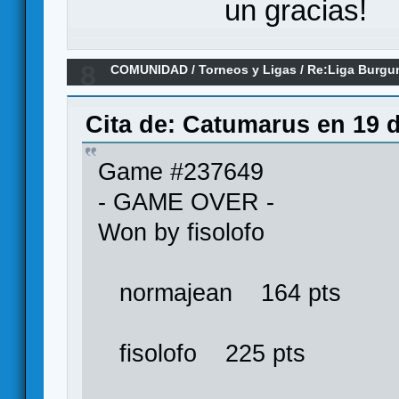
un gracias!
8
COMUNIDAD
/
Torneos y Ligas
/
Re:Liga Burgu
Y CLASIFICACIONES
Cita de: Catumarus en 19 d
Game #237649
- GAME OVER -
Won by fisolofo
normajean 164 pts
fisolofo 225 pts