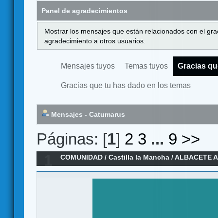
Panel de agradecimientos
Mostrar los mensajes que están relacionados con el gra
agradecimiento a otros usuarios.
Mensajes tuyos
Temas tuyos
Gracias qu
Gracias que tu has dado en los temas
Mensajes - Catumarus
Páginas: [
1
]
2
3
...
9
>>
1
COMUNIDAD
/
Castilla la Mancha
/
ALBACETE A