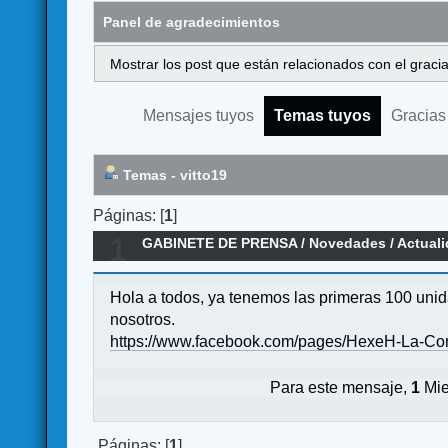
Panel de agradecimientos
Mostrar los post que están relacionados con el graci
Mensajes tuyos
Temas tuyos
Gracias
Temas - vitto19
Páginas: [
1
]
1
GABINETE DE PRENSA
/
Novedades / Actual
Hola a todos, ya tenemos las primeras 100 uni
nosotros.
https://www.facebook.com/pages/HexeH-La-Co
Para este mensaje,
1
Mie
Páginas: [
1
]