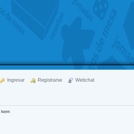
  Ingresar
  Registrarse
  Webchat
 tuyos