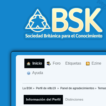
  Inicio
  Foro
Etiquetas
  Ezine
  Ayuda
La BSK
»
Perfil de vitto19 
»
Panel de agradecimientos
»
Temas
Información del Perfil
Distinciones