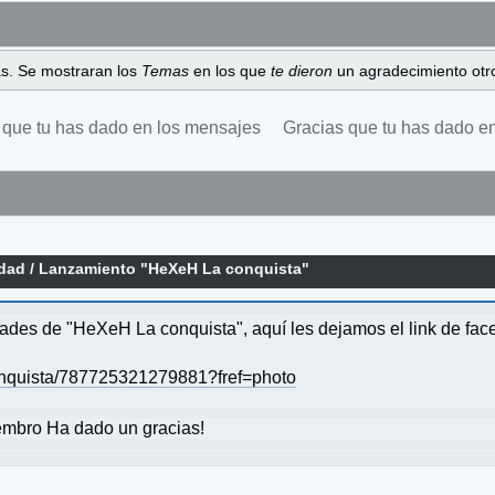
as. Se mostraran los
Temas
en los que
te dieron
un agradecimiento otro
 que tu has dado en los mensajes
Gracias que tu has dado e
idad
/
Lanzamiento "HeXeH La conquista"
dades de "HeXeH La conquista", aquí les dejamos el link de fa
nquista/787725321279881?fref=photo
mbro Ha dado un gracias!