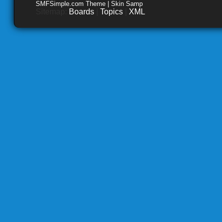
SMFSimple.com Theme | Skin Samp
Sitemap:
Boards
|
Topics
|
XML