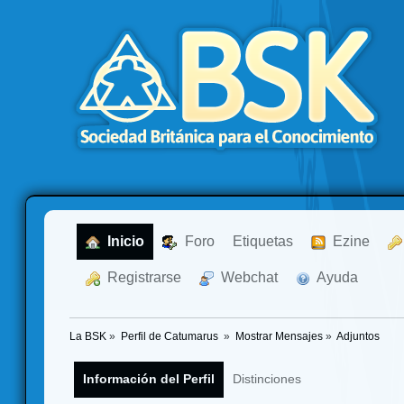
  Inicio
  Foro
Etiquetas
  Ezine
  Registrarse
  Webchat
  Ayuda
La BSK
»
Perfil de Catumarus 
»
Mostrar Mensajes
»
Adjuntos
Información del Perfil
Distinciones