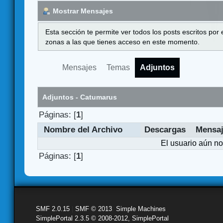
Mostrar Mensajes
Esta sección te permite ver todos los posts escritos por
zonas a las que tienes acceso en este momento.
Mensajes
Temas
Adjuntos
Adjuntos - Catumarus
Páginas: [
1
]
Nombre del Archivo
Descargas
Mensa
El usuario aún no
Páginas: [
1
]
SMF 2.0.15
|
SMF © 2013
,
Simple Machines
SimplePortal 2.3.5 © 2008-2012, SimplePortal