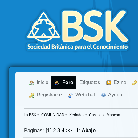
  Inicio
  Foro
Etiquetas
  Ezine
  Registrarse
  Webchat
  Ayuda
La BSK
»
COMUNIDAD
»
Kedadas
»
Castilla la Mancha
Páginas: [
1
]
2
3
4
>>
Ir Abajo