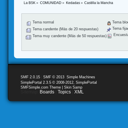
La BSK
»
COMUNIDAD
»
Kedadas
»
Castilla la Mancha
Tema normal
Tema blo
Tema fija
Tema candente (Más de 20 respuestas)
Encuest
Tema muy candente (Más de 50 respuestas)
SMF 2.0.15
|
SMF © 2013
,
Simple Machines
SimplePortal 2.3.5 © 2008-2012, SimplePortal
SMFSimple.com Theme | Skin Samp
Sitemap:
Boards
|
Topics
|
XML