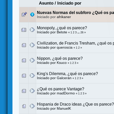
Asunto
/
Iniciado por
Nuevas Normas del subforo ¿Qué os p
Iniciado por
afrikaner
Monopoly, ¿qué os parece?
Iniciado por
Betote
«
1
2
3
...
26
»
Civilization, de Francis Tresham, ¿qué os
Iniciado por
queroscia
«
1
2
»
Nippon, ¿qué os parece?
Iniciado por
Ksuco
«
1
2
3
»
King's Dilemma, ¿qué os parece?
Iniciado por
Galcerán
«
1
2
3
»
¿Qué os parece Vantage?
Iniciado por
madDormo
«
1
2
3
»
Hispania de Draco ideas ¿Que os parece?
Iniciado por
ManuelK