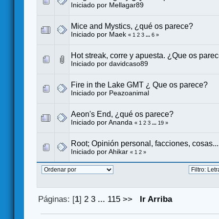
Iniciado por
Mellagar89
Mice and Mystics, ¿qué os parece?
Iniciado por
Maek
«
1
2
3
...
6
»
Hot streak, corre y apuesta. ¿Que os pare
Iniciado por
davidcaso89
Fire in the Lake GMT ¿ Que os parece?
Iniciado por
Peazoanimal
Aeon's End, ¿qué os parece?
Iniciado por
Ananda
«
1
2
3
...
19
»
Root; Opinión personal, facciones, cosas...
Iniciado por
Ahikar
«
1
2
»
Páginas: [
1
]
2
3
...
115
>>
Ir Arriba