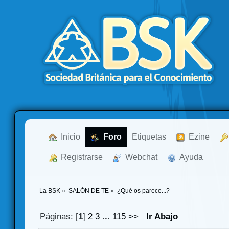
  Inicio
  Foro
Etiquetas
  Ezine
  Registrarse
  Webchat
  Ayuda
La BSK
»
SALÓN DE TE
»
¿Qué os parece...?
Páginas: [
1
]
2
3
...
115
>>
Ir Abajo