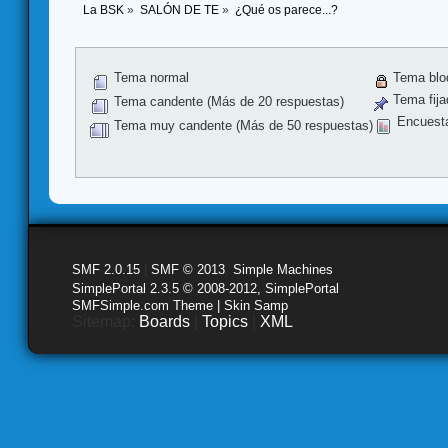
La BSK
»
SALÓN DE TE
»
¿Qué os parece...?
Tema normal
Tema blo
Tema fija
Tema candente (Más de 20 respuestas)
Encuest
Tema muy candente (Más de 50 respuestas)
SMF 2.0.15
|
SMF © 2013
,
Simple Machines
SimplePortal 2.3.5 © 2008-2012, SimplePortal
SMFSimple.com Theme | Skin Samp
Sitemap:
Boards
|
Topics
|
XML