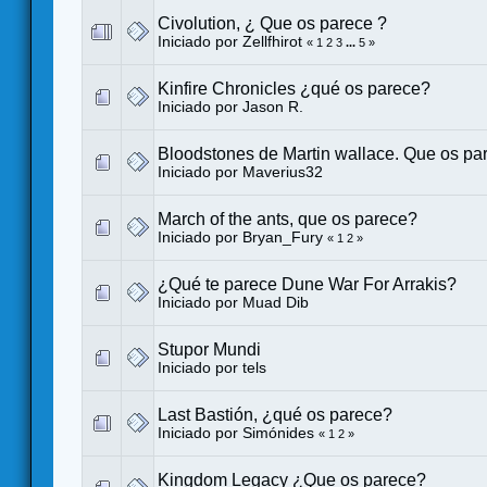
Civolution, ¿ Que os parece ?
Iniciado por
Zellfhirot
«
1
2
3
...
5
»
Kinfire Chronicles ¿qué os parece?
Iniciado por
Jason R.
Bloodstones de Martin wallace. Que os pa
Iniciado por
Maverius32
March of the ants, que os parece?
Iniciado por
Bryan_Fury
«
1
2
»
¿Qué te parece Dune War For Arrakis?
Iniciado por
Muad Dib
Stupor Mundi
Iniciado por
tels
Last Bastión, ¿qué os parece?
Iniciado por
Simónides
«
1
2
»
Kingdom Legacy ¿Que os parece?