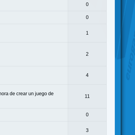
0
0
1
2
4
ora de crear un juego de
11
0
3