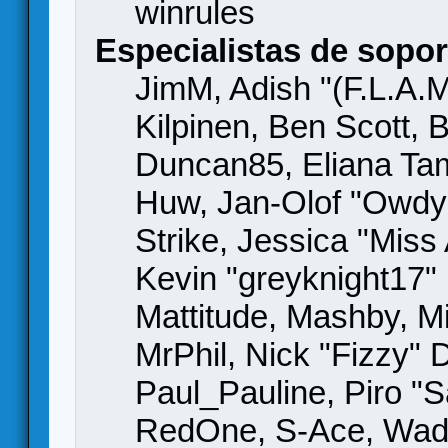
winrules
Especialistas de sopor
JimM, Adish "(F.L.A.M
Kilpinen, Ben Scott,
Duncan85, Eliana Tame
Huw, Jan-Olof "Owdy"
Strike, Jessica "Mis
Kevin "greyknight17" H
Mattitude, Mashby, Mic
MrPhil, Nick "Fizzy" 
Paul_Pauline, Piro "S
RedOne, S-Ace, Wad