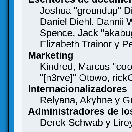
Joshua "groundup" Di
Daniel Diehl, Dannii 
Spence, Jack "akabu
Elizabeth Trainor y 
Marketing
Kindred, Marcus "cσσ
"[n3rve]" Otowo, rick
Internacionalizadores
Relyana, Akyhne y G
Administradores de lo
Derek Schwab y Liro