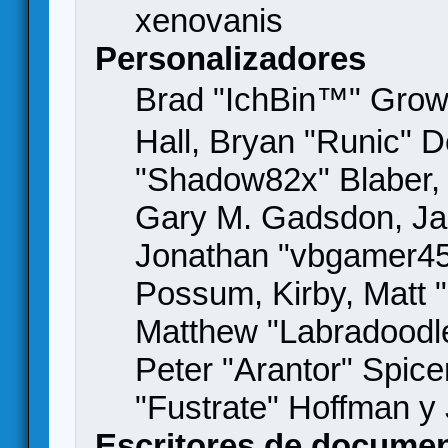
xenovanis
Personalizadores
Brad "IchBin™" Gro
Hall, Bryan "Runic" D
"Shadow82x" Blaber, 
Gary M. Gadsdon, Jas
Jonathan "vbgamer45" 
Possum, Kirby, Matt
Matthew "Labradoodle
Peter "Arantor" Spice
"Fustrate" Hoffman y
Escritores de docume