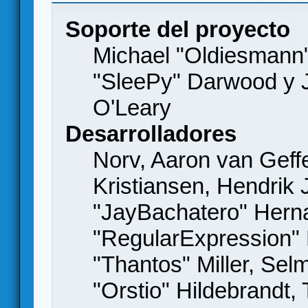
Soporte del proyecto
Michael "Oldiesmann
"SleePy" Darwood y J
O'Leary
Desarrolladores
Norv, Aaron van Geffe
Kristiansen, Hendrik
"JayBachatero" Hern
"RegularExpression"
"Thantos" Miller, Se
"Orstio" Hildebrandt,