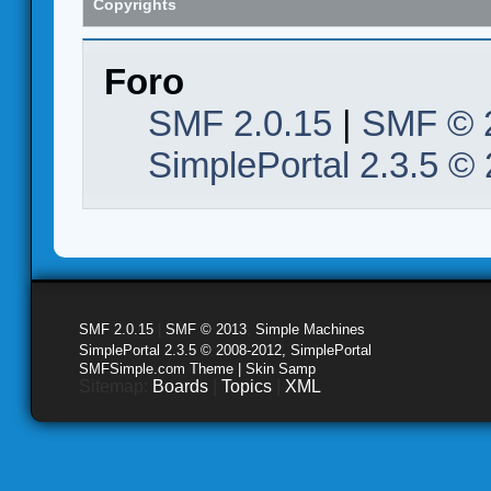
Copyrights
Foro
SMF 2.0.15
|
SMF © 
SimplePortal 2.3.5 ©
SMF 2.0.15
|
SMF © 2013
,
Simple Machines
SimplePortal 2.3.5 © 2008-2012, SimplePortal
SMFSimple.com Theme | Skin Samp
Sitemap:
Boards
|
Topics
|
XML