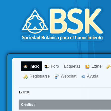
  Inicio
  Foro
Etiquetas
  Ezine
  Registrarse
  Webchat
  Ayuda
La BSK
Créditos