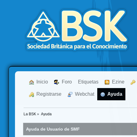
  Inicio
  Foro
Etiquetas
  Ezine
  Registrarse
  Webchat
  Ayuda
La BSK
»
Ayuda
Ayuda de Usuario de SMF