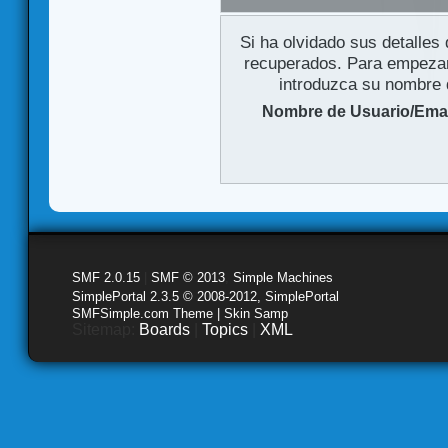
Si ha olvidado sus detalles
recuperados. Para empezar 
introduzca su nombre d
Nombre de Usuario/Emai
SMF 2.0.15
|
SMF © 2013
,
Simple Machines
SimplePortal 2.3.5 © 2008-2012, SimplePortal
SMFSimple.com Theme | Skin Samp
Sitemap:
Boards
|
Topics
|
XML