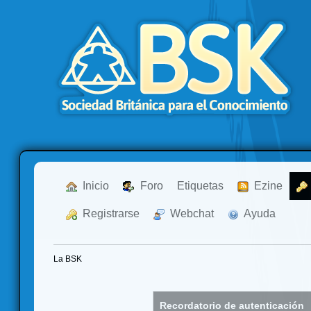
  Inicio
  Foro
Etiquetas
  Ezine
  Registrarse
  Webchat
  Ayuda
La BSK
Recordatorio de autenticación