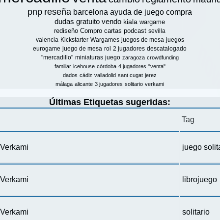
pnp
reseña
barcelona
ayuda de juego
compra
dudas
gratuito
vendo
kiala
wargame
rediseño
Compro
cartas
podcast
sevilla
valencia
Kickstarter
Wargames
juegos de mesa
juegos
eurogame
juego de mesa
rol
2 jugadores
descatalogado
"mercadillo"
miniaturas
juego
zaragoza
crowdfunding
familiar
icehouse
córdoba
4 jugadores
"venta"
dados
cádiz
valladolid
sant cugat
jerez
málaga
alicante
3 jugadores
solitario
verkami
Últimas Etiquetas sugeridas:
Tag
n Verkami
juego solit
n Verkami
librojuego
n Verkami
solitario