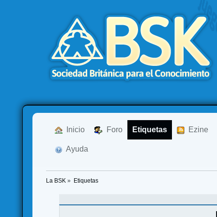
  Inicio
  Foro
Etiquetas
  Ezine
  Ayuda
La BSK
»
Etiquetas