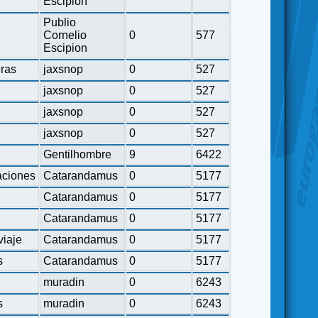
Escipion
Publio
Cornelio
0
577
Escipion
eras
jaxsnop
0
527
jaxsnop
0
527
jaxsnop
0
527
jaxsnop
0
527
Gentilhombre
9
6422
ciones
Catarandamus
0
5177
Catarandamus
0
5177
Catarandamus
0
5177
viaje
Catarandamus
0
5177
s
Catarandamus
0
5177
muradin
0
6243
s
muradin
0
6243