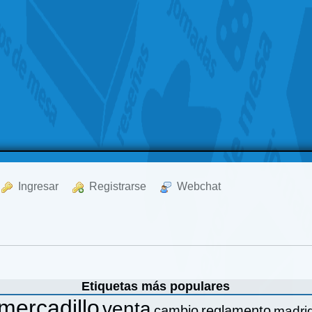
  Ingresar
  Registrarse
  Webchat
Etiquetas más populares
mercadillo
venta
cambio
reglamento
madri