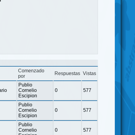
Comenzado
Respuestas
Vistas
por
Publio
ario
Cornelio
0
577
Escipion
Publio
Cornelio
0
577
Escipion
Publio
Cornelio
0
577