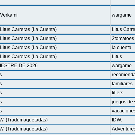
n Verkami
wargame
Litus Carreras (La Cuenta)
Litus Carr
Litus Carreras (La Cuenta)
2tomatoes
Litus Carreras (La Cuenta)
la cuenta
Litus Carreras (La Cuenta)
Litus
ESTRE DE 2026
wargame
s
recomenda
s
familiares
s
fillers
s
juegos de 
s
vacacione
DW. (Tradumaquetadas)
IDW.
DW. (Tradumaquetadas)
Adventure