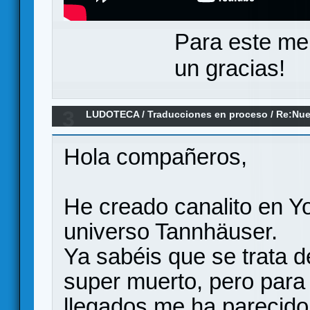
Para este me
un gracias!
3
LUDOTECA
/
Traducciones en proceso
/
Re:Nue
Tännhauser (FINALIZADO!)
Hola compañeros,
He creado canalito en Y
universo Tannhäuser.
Ya sabéis que se trata d
super muerto, pero para f
llegados me ha parecido 