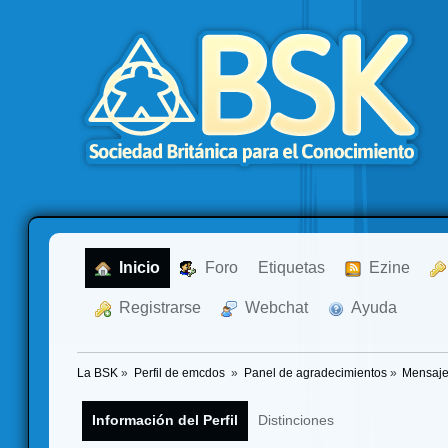
  Inicio
  Foro
Etiquetas
  Ezine
  Registrarse
  Webchat
  Ayuda
La BSK
»
Perfil de emcdos 
»
Panel de agradecimientos
»
Mensaje
Información del Perfil
Distinciones