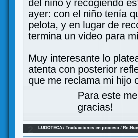
del niño y recogiendo est
ayer: con el niño tenía qu
pelota, y en lugar de rec
termina un video para mi 
Muy interesante lo plate
atenta con posterior refl
que me reclama mi hijo co
Para este me
gracias!
2
LUDOTECA
/
Traducciones en proceso
/
Re:Nue
Tännhauser (FINALIZADO!)