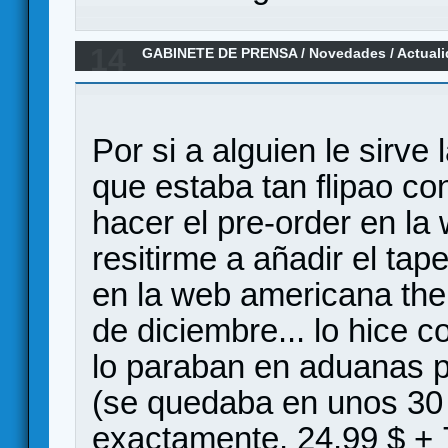
14
GABINETE DE PRENSA
/
Novedades / Actual
Mundos, expansion y minis por Doit Games
Por si a alguien le sirve
que estaba tan flipao c
hacer el pre-order en l
resitirme a añadir el ta
en la web americana the
de diciembre... lo hice c
lo paraban en aduanas 
(se quedaba en unos 30 
exactamente, 24,99 $ + 7