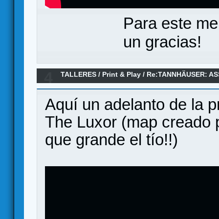
Para este me
un gracias!
4
TALLERES
/
Print & Play
/
Re:TANNHÄUSER: ASS
Game
Aquí un adelanto de la 
The Luxor (map creado po
que grande el tío!!)