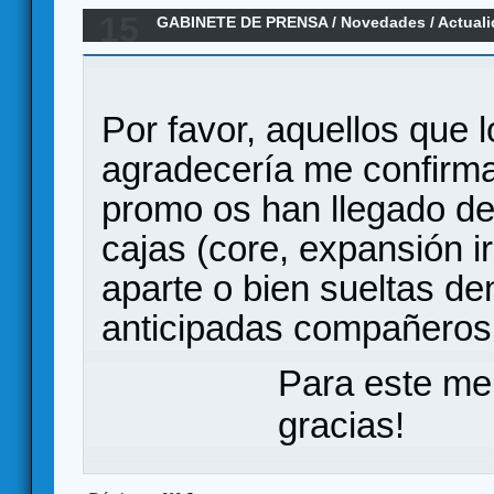
15
GABINETE DE PRENSA
/
Novedades / Actual
Mundos, expansion y minis por Doit Games
Por favor, aquellos que l
agradecería me confirmar
promo os han llegado den
cajas (core, expansión ir
aparte o bien sueltas den
anticipadas compañeros.
Para este me
gracias!