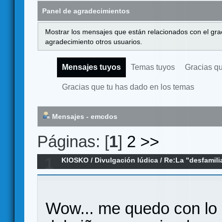
Panel de agradecimientos
Mostrar los mensajes que están relacionados con el gra
agradecimiento otros usuarios.
Mensajes tuyos
Temas tuyos
Gracias q
Gracias que tu has dado en los temas
Mensajes - emcdos
Páginas: [
1
]
2
>>
1
KIOSKO
/
Divulgación lúdica
/
Re:La "desfamili
mesa. "Dificultad poética"
Wow... me quedo con lo 