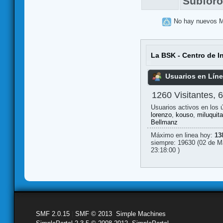
Subfor
No hay nuevos 
La BSK - Centro de I
Usuarios en Lín
1260 Visitantes, 
Usuarios activos en los 
lorenzo
,
kouso
,
miluquit
Bellmanz
Máximo en linea hoy:
13
siempre: 19630 (02 de M
23:18:00 )
SMF 2.0.15
|
SMF © 2013
,
Simple Machines