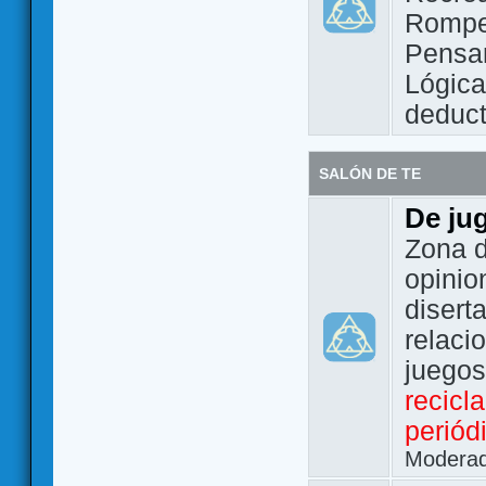
Rompe
Pensam
Lógic
deduct
SALÓN DE TE
De ju
Zona d
opinio
disert
relaci
juego
recicl
periód
Modera