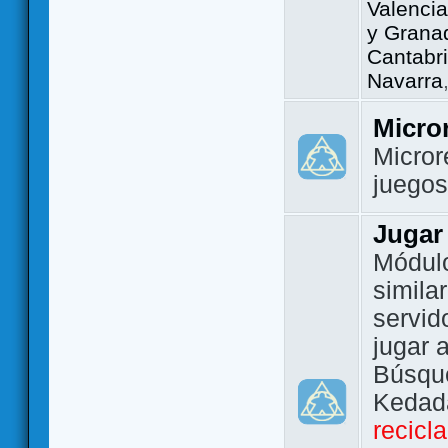
Valencia
y Grana
Cantabri
Navarra
Micro
Micror
juego
Jugar
Módulo
simila
servid
jugar 
Búsque
Kedada
recicl