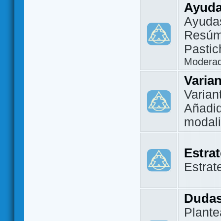
Ayuda
Ayuda
Resúm
Pastic
Modera
Varia
Varian
Añadi
modal
Estra
Estrat
Dudas
Plante