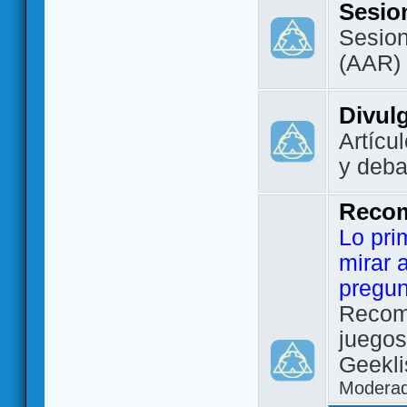
Sesio
Sesion
(AAR)
Divul
Artícu
y deba
Reco
Lo pri
mirar 
pregun
Recom
juegos
Geekli
Modera