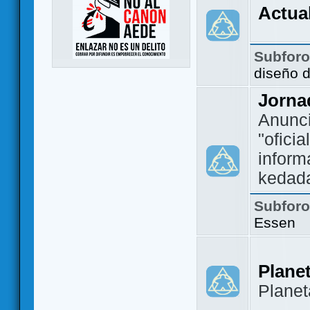
Actua
Subfor
diseño 
Jorna
Anunc
"ofici
inform
kedad
Subfor
Essen
Plane
Plane