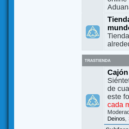
Aduan
Tienda
mund
Tienda
alrede
TRASTIENDA
Cajón
Siénte
de cua
este f
cada 
Modera
Deinos
,