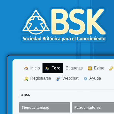
  Inicio
  Foro
Etiquetas
  Ezine
  Registrarse
  Webchat
  Ayuda
La BSK
Tiendas amigas
Patrocinadores