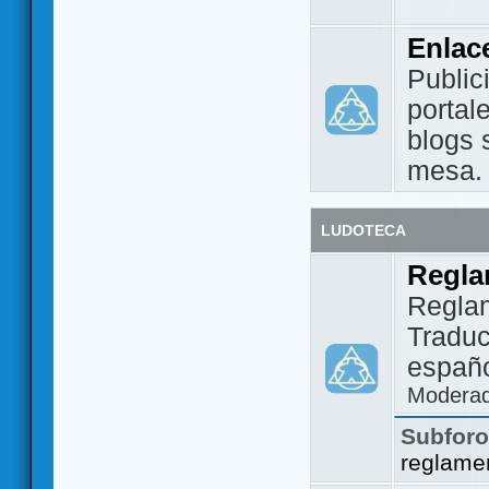
Enlac
Public
portal
blogs 
mesa.
LUDOTECA
Regla
Regla
Traduc
españo
Modera
Subfor
reglame