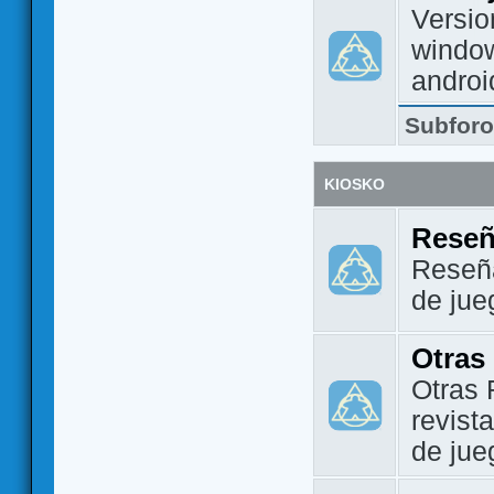
Versio
window
androi
Subfor
KIOSKO
Reseñ
Reseña
de jue
Otras
Otras 
revist
de jue