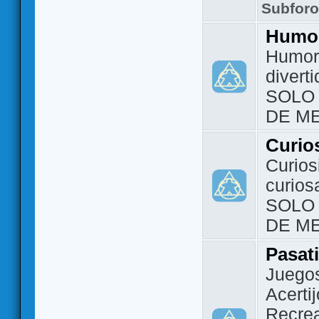
Subfor
Humo
Humor 
divert
SOLO
DE M
Curio
Curios
curios
SOLO
DE M
Pasat
Juegos
Acerti
Recrea