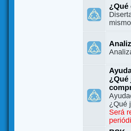
¿Qué 
Disert
mismo
Analiz
Analiz
Ayuda
¿Qué 
comp
Ayudad
¿Qué 
Será r
periód