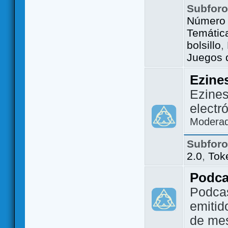
Subfor
Número 
Temátic
bolsillo
,
Juegos d
Ezine
Ezines
electr
Modera
Subfor
2.0
,
Tok
Podca
Podca
emitid
de me