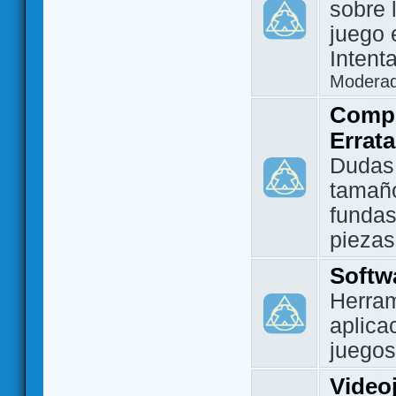
sobre 
juego 
Intent
Modera
Compo
Errat
Dudas
tamañ
fundas
piezas
Softw
Herram
aplica
juegos
Video