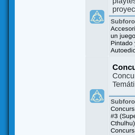
playte
proyec
Subfor
Accesor
un jueg
Pintado
Autoedi
Conc
Concu
Temát
Subfor
Concurs
#3 (Sup
Cthulhu)
Concurs