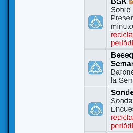
BSK
Sobre 
Presen
minut
recicl
periód
Beseq
Sema
Barone
la Se
Sond
Sondeo
Encue
recicl
periód