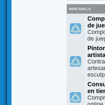
MERCADILLO
Compo
de ju
Compo
de jue
Pintor
artist
Contra
artesa
esculp
Consu
en ti
Compra
online 