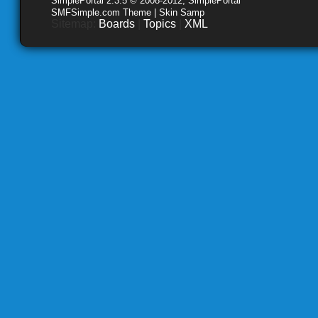
SimplePortal 2.3.5 © 2008-2012, SimplePortal
SMFSimple.com Theme | Skin Samp
Sitemap:
Boards
|
Topics
|
XML