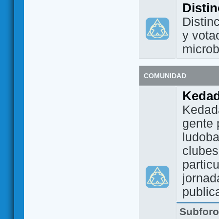
Disti
Distin
y vota
micro
COMUNIDAD
Keda
Kedada
gente 
ludoba
clubes
partic
jornad
public
Subfor