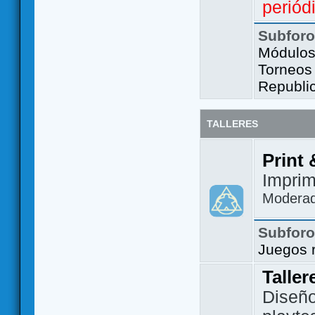
periód
Subfor
Módulos 
Torneos
Republi
TALLERES
Print 
Imprim
Modera
Subfor
Juegos 
Taller
Diseño