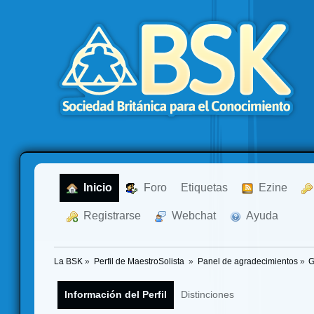
  Inicio
  Foro
Etiquetas
  Ezine
  Registrarse
  Webchat
  Ayuda
La BSK
»
Perfil de MaestroSolista 
»
Panel de agradecimientos
»
G
Información del Perfil
Distinciones