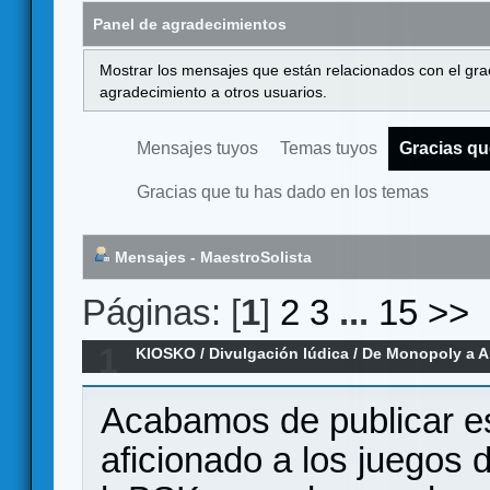
Panel de agradecimientos
Mostrar los mensajes que están relacionados con el gra
agradecimiento a otros usuarios.
Mensajes tuyos
Temas tuyos
Gracias qu
Gracias que tu has dado en los temas
Mensajes - MaestroSolista
Páginas: [
1
]
2
3
...
15
>>
1
KIOSKO
/
Divulgación lúdica
/
De Monopoly a A
104.640 juegos sobre la evolución del di
Acabamos de publicar es
aficionado a los juegos