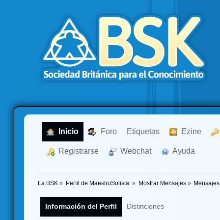
  Inicio
  Foro
Etiquetas
  Ezine
  Registrarse
  Webchat
  Ayuda
La BSK
»
Perfil de MaestroSolista 
»
Mostrar Mensajes
»
Mensajes
Información del Perfil
Distinciones