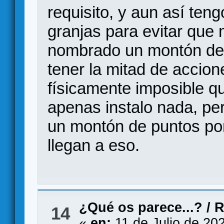
requisito, y aun así ten
granjas para evitar que
nombrado un montón de 
tener la mitad de accio
físicamente imposible q
apenas instalo nada, per
un montón de puntos por
llegan a eso.
¿Qué os parece...?
/
R
14
«
en:
11 de Julio de 20