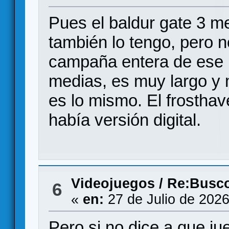
Pues el baldur gate 3 
también lo tengo, pero 
campaña entera de ese p
medias, es muy largo y
es lo mismo. El frosthav
había versión digital.
Videojuegos
/
Re:Busco
6
«
en:
27 de Julio de 2026
Pero si no dice a que ju