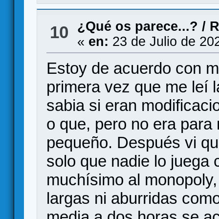
¿Qué os parece...?
/
R
10
«
en:
23 de Julio de 20
Estoy de acuerdo con m
primera vez que me leí l
sabia si eran modificac
o que, pero no era para
pequeño. Después vi que
solo que nadie lo juega 
muchísimo al monopoly, 
largas ni aburridas como
media a dos horas se ac