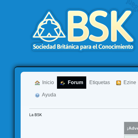
  Inicio
  Forum
Etiquetas
  Ezine
  Ayuda
La BSK
¡Adve