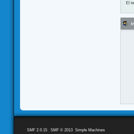
El t
I
SMF 2.0.15
|
SMF © 2013
,
Simple Machines