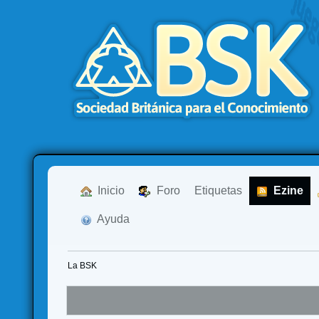
  Inicio
  Foro
Etiquetas
  Ezine
  Ayuda
La BSK