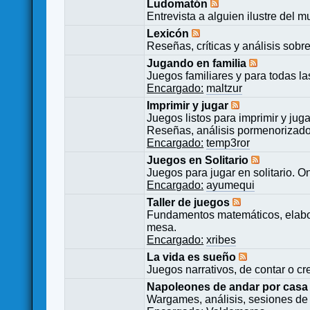
Ludomatón
Entrevista a alguien ilustre del 
Lexicón
Reseñas, críticas y análisis sobr
Jugando en familia
Juegos familiares y para todas l
Encargado:
maltzur
Imprimir y jugar
Juegos listos para imprimir y juga
Reseñas, análisis pormenorizado
Encargado:
temp3ror
Juegos en Solitario
Juegos para jugar en solitario. O
Encargado:
ayumequi
Taller de juegos
Fundamentos matemáticos, elabor
mesa.
Encargado:
xribes
La vida es sueño
Juegos narrativos, de contar o cre
Napoleones de andar por casa
Wargames, análisis, sesiones de 