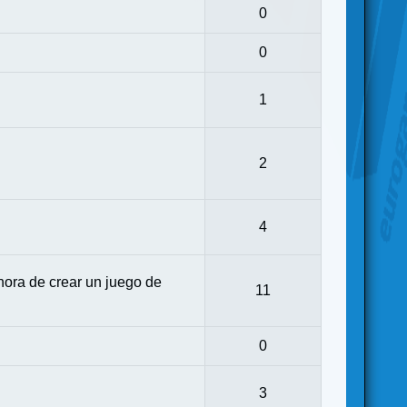
0
0
1
2
4
ora de crear un juego de
11
0
3