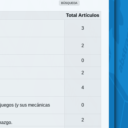
BÚSQUEDA
Total Artículos
3
2
0
2
4
 juegos (y sus mecánicas
0
2
nazgo.