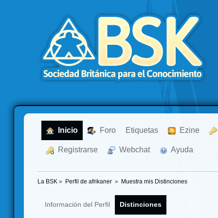
  Inicio
  Foro
Etiquetas
  Ezine
  Registrarse
  Webchat
  Ayuda
La BSK
»
Perfil de afrikaner 
»
Muestra mis Distinciones
Información del Perfil
Distinciones