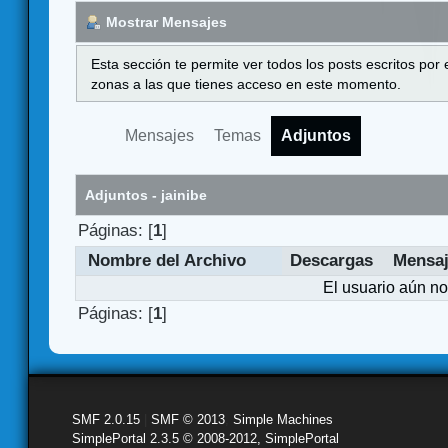
Mostrar Mensajes
Esta sección te permite ver todos los posts escritos por
zonas a las que tienes acceso en este momento.
Mensajes
Temas
Adjuntos
Adjuntos - jainibe
Páginas: [
1
]
Nombre del Archivo
Descargas
Mensa
El usuario aún no
Páginas: [
1
]
SMF 2.0.15
|
SMF © 2013
,
Simple Machines
SimplePortal 2.3.5 © 2008-2012, SimplePortal