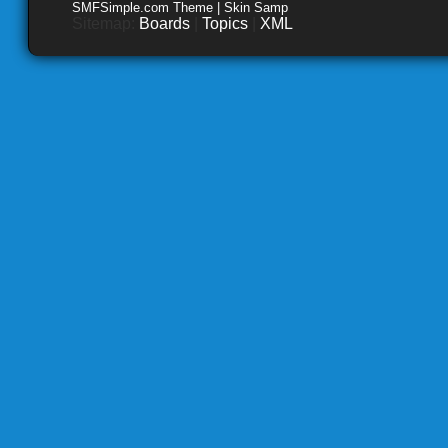
SMFSimple.com Theme | Skin Samp
Sitemap:
Boards
|
Topics
|
XML