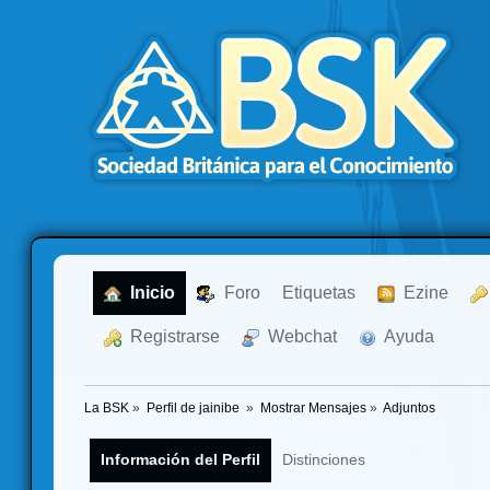
  Inicio
  Foro
Etiquetas
  Ezine
  Registrarse
  Webchat
  Ayuda
La BSK
»
Perfil de jainibe 
»
Mostrar Mensajes
»
Adjuntos
Información del Perfil
Distinciones