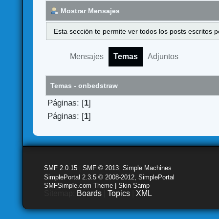
Mostrar Mensajes
Esta sección te permite ver todos los posts escritos
Mensajes
Temas
Adjuntos
Temas - onbedstraw
Páginas: [
1
]
Páginas: [
1
]
SMF 2.0.15
|
SMF © 2013
,
Simple Machines
SimplePortal 2.3.5 © 2008-2012, SimplePortal
SMFSimple.com Theme | Skin Samp
Sitemap:
Boards
|
Topics
|
XML