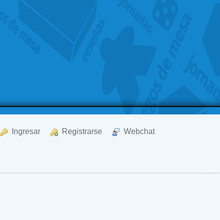
  Ingresar
  Registrarse
  Webchat