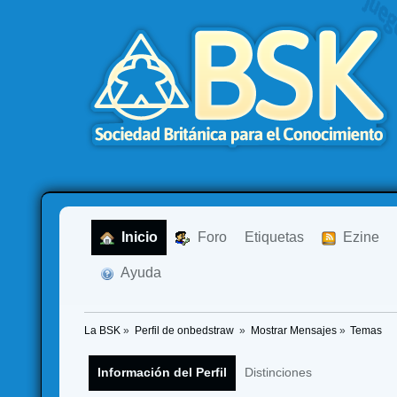
  Inicio
  Foro
Etiquetas
  Ezine
  Ayuda
La BSK
»
Perfil de onbedstraw 
»
Mostrar Mensajes
»
Temas
Información del Perfil
Distinciones