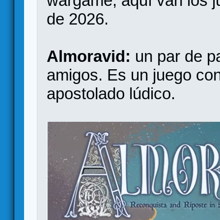
wargame, aquí van los j
de 2026.
Almoravid:
un par de pa
amigos. Es un juego co
apostolado lúdico.