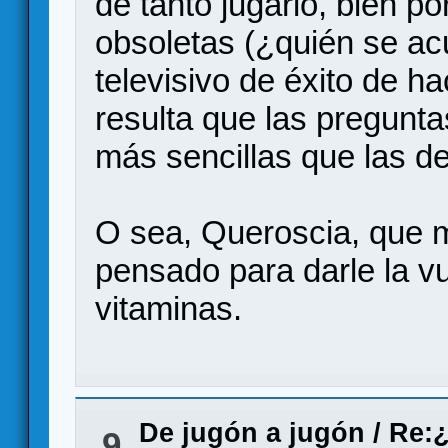
de tanto jugarlo, bien p
obsoletas (¿quién se a
televisivo de éxito de h
resulta que las pregunta
más sencillas que las del
O sea, Queroscia, que m
pensado para darle la vu
vitaminas.
De jugón a jugón
/
Re:¿
9