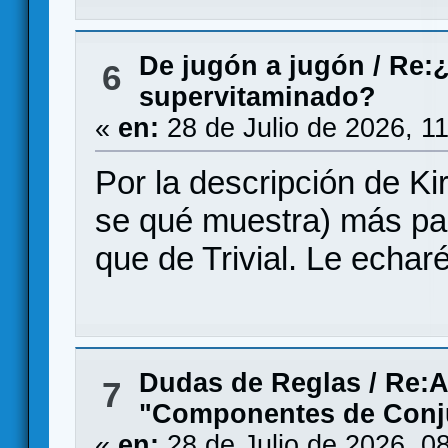
De jugón a jugón
/
Re:¿
6
supervitaminado?
«
en:
28 de Julio de 2026, 1
Por la descripción de Kir
se qué muestra) más pa
que de Trivial. Le echar
Dudas de Reglas
/
Re:A
7
"Componentes de Conj
«
en:
28 de Julio de 2026, 0