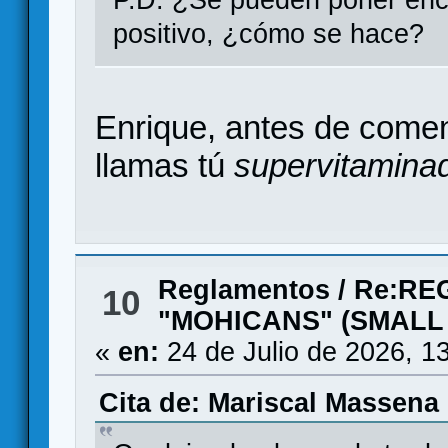
P.D. ¿Se pueden poner enc
positivo, ¿cómo se hace?
Enrique, antes de comen
llamas tú
supervitamina
Reglamentos
/
Re:RE
10
"MOHICANS" (SMALL
«
en:
24 de Julio de 2026, 1
Cita de: Mariscal Massena 