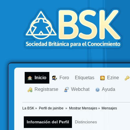
  Inicio
  Foro
Etiquetas
  Ezine
  Registrarse
  Webchat
  Ayuda
La BSK
»
Perfil de jainibe 
»
Mostrar Mensajes
»
Mensajes
Información del Perfil
Distinciones