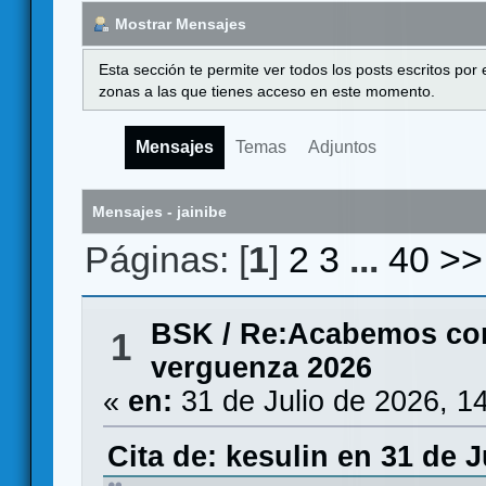
Mostrar Mensajes
Esta sección te permite ver todos los posts escritos por
zonas a las que tienes acceso en este momento.
Mensajes
Temas
Adjuntos
Mensajes - jainibe
Páginas: [
1
]
2
3
...
40
>>
BSK
/
Re:Acabemos con l
1
verguenza 2026
«
en:
31 de Julio de 2026, 1
Cita de: kesulin en 31 de J