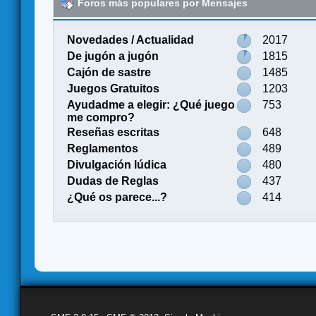
Foros más populares por Mensajes
Novedades / Actualidad
2017
De jugón a jugón
1815
Cajón de sastre
1485
Juegos Gratuitos
1203
Ayudadme a elegir: ¿Qué juego
753
me compro?
Reseñas escritas
648
Reglamentos
489
Divulgación lúdica
480
Dudas de Reglas
437
¿Qué os parece...?
414