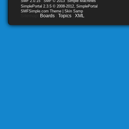
SMF 2.0.15
|
SMF © 2013
,
Simple Machines
SimplePortal 2.3.5 © 2008-2012, SimplePortal
SMFSimple.com Theme | Skin Samp
Sitemap:
Boards
|
Topics
|
XML