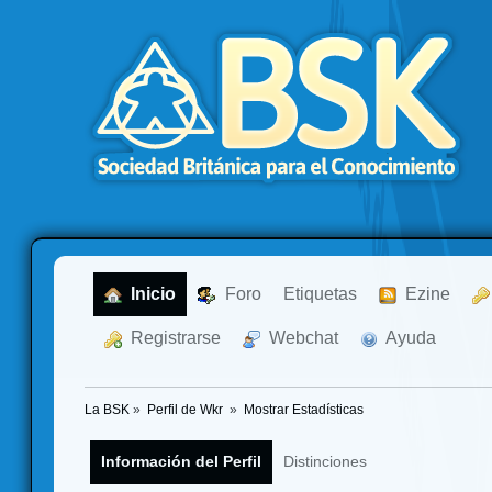
  Inicio
  Foro
Etiquetas
  Ezine
  Registrarse
  Webchat
  Ayuda
La BSK
»
Perfil de Wkr 
»
Mostrar Estadísticas
Información del Perfil
Distinciones