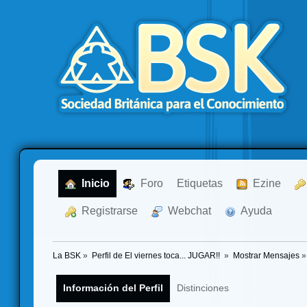
  Inicio
  Foro
Etiquetas
  Ezine
  Registrarse
  Webchat
  Ayuda
La BSK
»
Perfil de El viernes toca... JUGAR!! 
»
Mostrar Mensajes
»
Información del Perfil
Distinciones