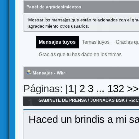
Panel de agradecimientos
Mostrar los mensajes que están relacionados con el gra
agradecimiento otros usuarios.
Mensajes tuyos
Temas tuyos
Gracias q
Gracias que tu has dado en los temas
Mensajes - Wkr
Páginas: [
1
]
2
3
...
132
>>
1
GABINETE DE PRENSA
/
JORNADAS BSK
/
Re:C
Haced un brindis a mi sa