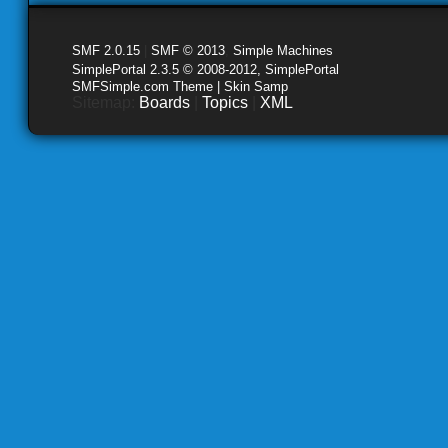
SMF 2.0.15
|
SMF © 2013
,
Simple Machines
SimplePortal 2.3.5 © 2008-2012, SimplePortal
SMFSimple.com Theme | Skin Samp
Sitemap:
Boards
|
Topics
|
XML