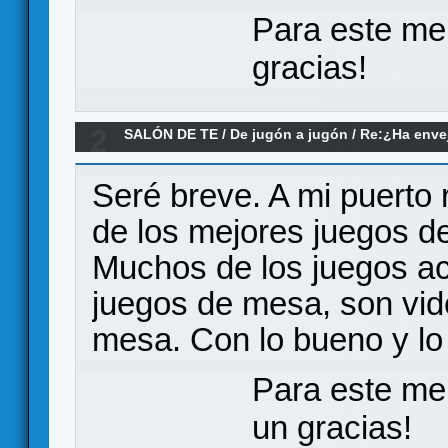
Para este me
gracias!
2
SALÓN DE TE
/
De jugón a jugón
/
Re:¿Ha envej
juegos modernos no le llegan a la altura?
Seré breve. A mi puerto
de los mejores juegos d
Muchos de los juegos ac
juegos de mesa, son vid
mesa. Con lo bueno y lo 
Para este me
un gracias!