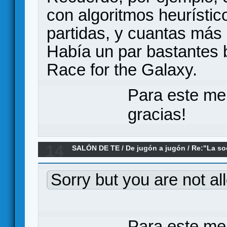
con algoritmos heurístic
partidas, y cuantas más 
Había un par bastantes
Race for the Galaxy.
Para este me
gracias!
14
SALÓN DE TE
/
De jugón a jugón
/
Re:"La so
(Han) como metáfora de la Ludosfera
Sorry but you are not al
Para este me