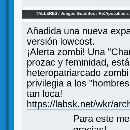
3
TALLERES
/
Juegos Gratuitos
/
Re:Apocalipsis
Añadida una nueva expan
versión lowcost.
¡Alerta zombi! Una "Char
prozac y feminidad, está
heteropatriarcado zombi
privilegia a los "hombre
tan loca!
https://labsk.net/wkr/ar
Para este me
gracias!