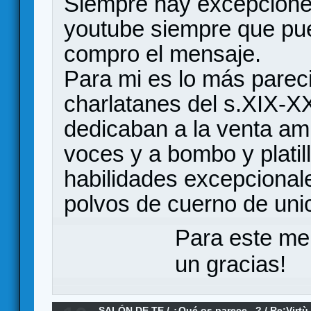
Siempre hay excepciones
youtube siempre que pu
compro el mensaje.
Para mi es lo más parec
charlatanes del s.XIX-X
dedicaban a la venta am
voces y a bombo y platil
habilidades excepcional
polvos de cuerno de unic
Para este me
un gracias!
SALÓN DE TE
/
¿Qué os parece...?
/
Re:Virtù