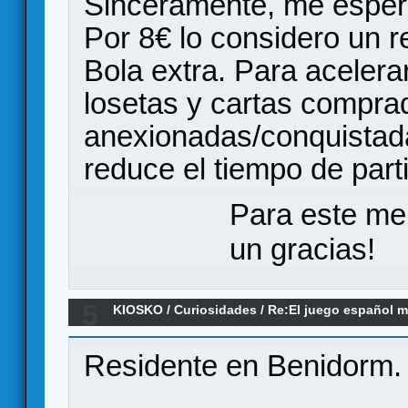
Sinceramente, me espera
Por 8€ lo considero un r
Bola extra. Para acelerar
losetas y cartas compra
anexionadas/conquistada
reduce el tiempo de part
Para este me
un gracias!
5
KIOSKO
/
Curiosidades
/
Re:El juego español m
Residente en Benidorm.