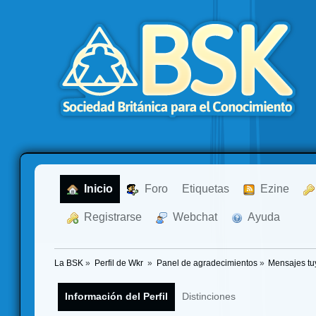
  Inicio
  Foro
Etiquetas
  Ezine
  Registrarse
  Webchat
  Ayuda
La BSK
»
Perfil de Wkr 
»
Panel de agradecimientos
»
Mensajes tu
Información del Perfil
Distinciones