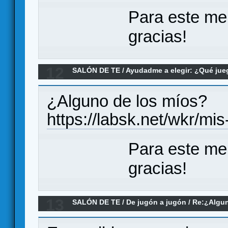
Para este me
gracias!
12
SALÓN DE TE
/
Ayudadme a elegir: ¿Qué ju
PnP de cartas
¿Alguno de los míos?
https://labsk.net/wkr/mi
Para este me
gracias!
13
SALÓN DE TE
/
De jugón a jugón
/
Re:¿Algun
inteligencias artificiales para jugar?