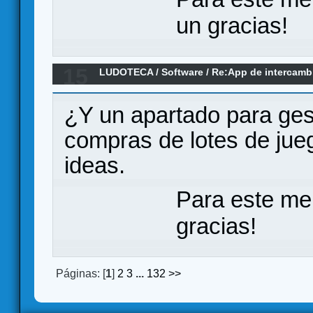
un gracias!
15
LUDOTECA
/
Software
/
Re:App de intercamb
al alcance de la mano
¿Y un apartado para ges
compras de lotes de jue
ideas.
Para este me
gracias!
Páginas: [
1
]
2
3
...
132
>>