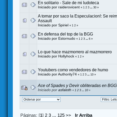
En solitario - Sale de mi ludoteca
Iniciado por
raiderovicent
«
1
2
3
...
30
»
A tomar por saco la Especulacion!: Se rei
Assault
Iniciado por
Spiriel
«
1
2
»
En defensa del top de la BGG
Iniciado por
Estornudo
«
1
2
3
...
6
»
Lo que hace mazmorrero al mazmorrero
Iniciado por
Hollyhock
«
1
2
»
Youtubers como vendedores de humo
Iniciado por
Authority74
«
1
2
3
...
10
»
Ace of Spades y Devir obliteradas en BGG
Iniciado por
asfaloth
«
1
2
3
...
10
»
Páginas: [
1
]
2
3
...
125
>>
Ir Arriba