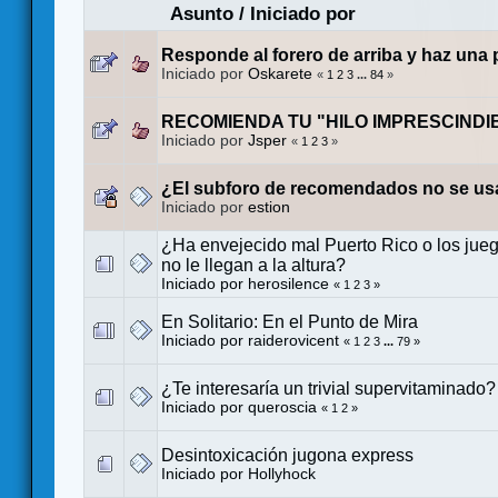
Asunto
/
Iniciado por
Responde al forero de arriba y haz una
Iniciado por
Oskarete
«
1
2
3
...
84
»
RECOMIENDA TU "HILO IMPRESCINDI
Iniciado por
Jsper
«
1
2
3
»
¿El subforo de recomendados no se us
Iniciado por
estion
¿Ha envejecido mal Puerto Rico o los ju
no le llegan a la altura?
Iniciado por
herosilence
«
1
2
3
»
En Solitario: En el Punto de Mira
Iniciado por
raiderovicent
«
1
2
3
...
79
»
¿Te interesaría un trivial supervitaminado?
Iniciado por
queroscia
«
1
2
»
Desintoxicación jugona express
Iniciado por
Hollyhock