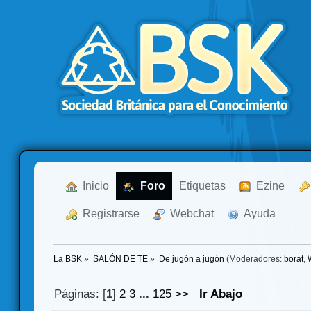
  Inicio
  Foro
Etiquetas
  Ezine
  Registrarse
  Webchat
  Ayuda
La BSK
»
SALÓN DE TE
»
De jugón a jugón
(Moderadores:
borat
,
Páginas: [
1
]
2
3
...
125
>>
Ir Abajo