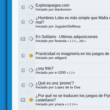
Explorajuegos.com
Iniciado por
blackonion
¿Hombres Lobo es más simple que Mafia o
mal?
Iniciado por
JugadorDeMesa
En Solitario - Ultimas adquisiciones
Iniciado por
Ananda
«
1
2
3
...
265
»
Practicidad vs imaginería en los juegos d
Iniciado por
aldgard
¿soy friki?
Iniciado por
e-1000
«
1
2
»
¿Qué es una 'promo'?
Iniciado por
Lopez de la Osa
¿Por qué no se traducen los juegos de Fly
castellano?
Iniciado por
ynaca
«
1
2
3
4
»