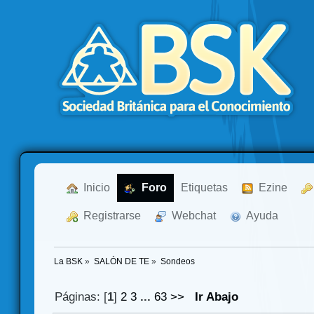
  Inicio
  Foro
Etiquetas
  Ezine
  Registrarse
  Webchat
  Ayuda
La BSK
»
SALÓN DE TE
»
Sondeos
Páginas: [
1
]
2
3
...
63
>>
Ir Abajo