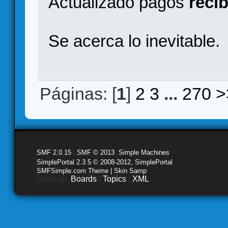
Actualizado pagos
recib
Se acerca lo inevitable.
Páginas: [
1
]
2
3
...
270
>
SMF 2.0.15
|
SMF © 2013
,
Simple Machines
SimplePortal 2.3.5 © 2008-2012, SimplePortal
SMFSimple.com Theme | Skin Samp
Sitemap:
Boards
|
Topics
|
XML