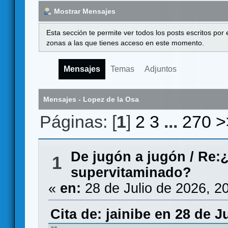
Mostrar Mensajes
Esta sección te permite ver todos los posts escritos por
zonas a las que tienes acceso en este momento.
Mensajes
Temas
Adjuntos
Mensajes - Lopez de la Osa
Páginas: [
1
]
2
3
...
270
>
De jugón a jugón
/
Re:¿
1
supervitaminado?
«
en:
28 de Julio de 2026, 2
Cita de: jainibe en 28 de J