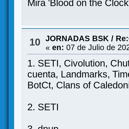
Mira 'Blood on the Clockt
JORNADAS BSK
/
Re:
10
«
en:
07 de Julio de 20
1. SETI, Civolution, Ch
cuenta, Landmarks, Time
BotCt, Clans of Caledoni
2. SETI
3. dnup