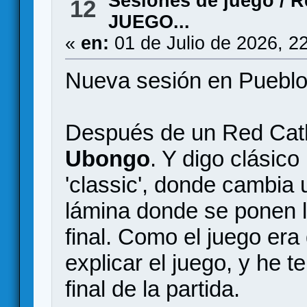
Sesiones de juego
/
R
12
JUEGO...
«
en:
01 de Julio de 2026, 2
Nueva sesión en Pueblo
Después de un Red Cath
Ubongo
. Y digo clásico
'classic', donde cambia u
lámina donde se ponen 
final. Como el juego era
explicar el juego, y he t
final de la partida.