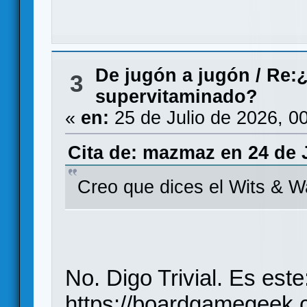
De jugón a jugón
/
Re:¿
3
supervitaminado?
«
en:
25 de Julio de 2026, 0
Cita de: mazmaz en 24 de J
Creo que dices el Wits & W
No. Digo Trivial. Es este
https://boardgamegeek.