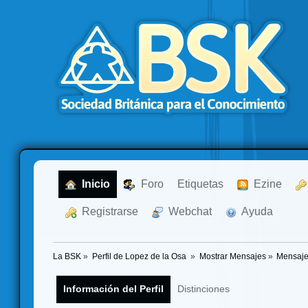
  Inicio
  Foro
Etiquetas
  Ezine
  Registrarse
  Webchat
  Ayuda
La BSK
»
Perfil de Lopez de la Osa 
»
Mostrar Mensajes
»
Mensaj
Información del Perfil
Distinciones