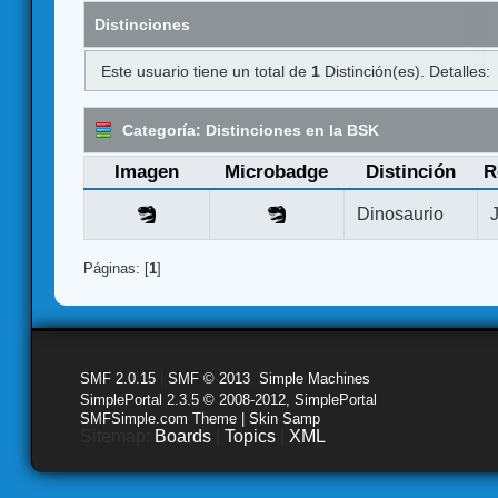
Distinciones
Este usuario tiene un total de
1
Distinción(es). Detalles:
Categoría: Distinciones en la BSK
Imagen
Microbadge
Distinción
R
Dinosaurio
Páginas: [
1
]
SMF 2.0.15
|
SMF © 2013
,
Simple Machines
SimplePortal 2.3.5 © 2008-2012, SimplePortal
SMFSimple.com Theme | Skin Samp
Sitemap:
Boards
|
Topics
|
XML