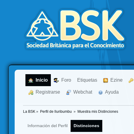
  Inicio
  Foro
Etiquetas
  Ezine
  Registrarse
  Webchat
  Ayuda
La BSK
»
Perfil de lluribumbu 
»
Muestra mis Distinciones
Información del Perfil
Distinciones