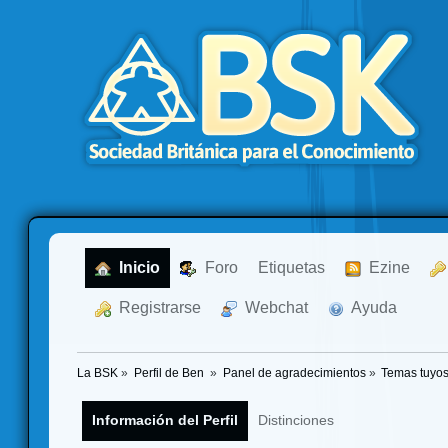
  Inicio
  Foro
Etiquetas
  Ezine
  Registrarse
  Webchat
  Ayuda
La BSK
»
Perfil de Ben 
»
Panel de agradecimientos
»
Temas tuyo
Información del Perfil
Distinciones