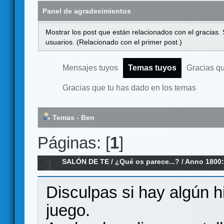
Panel de agradecimientos
Mostrar los post que están relacionados con el gracias.
usuarios. (Relacionado con el primer post.)
Mensajes tuyos
Temas tuyos
Gracias q
Gracias que tu has dado en los temas
Temas - Ben
Páginas: [
1
]
1
SALÓN DE TE
/
¿Qué os parece...?
/
Anno 1800:
Disculpas si hay algún h
juego.