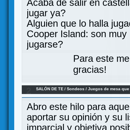
Acaba de salir en castel
jugar ya?
Alguien que lo halla jug
Cooper Island: son muy 
jugarse?
Para este me
gracias!
2
SALÓN DE TE
/
Sondeos
/
Juegos de mesa que 
jugadores, siendo diseños para más
Abro este hilo para aque
aportar su opinión y su l
imparcial y objetiva posi