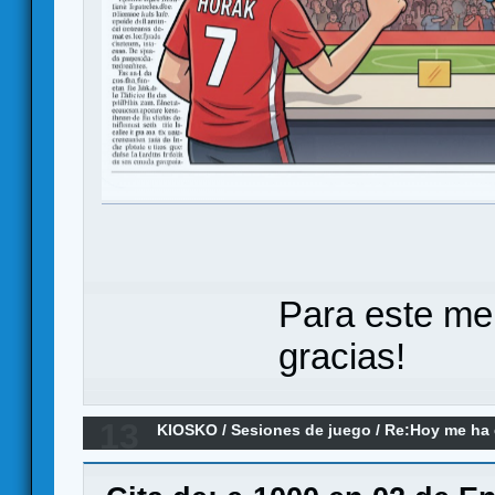
Para este me
gracias!
13
KIOSKO
/
Sesiones de juego
/
Re:Hoy me ha d
(el remake)