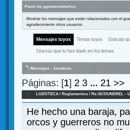
Panel de agradecimientos
Mostrar los mensajes que están relacionados con el gra
agradecimiento otros usuarios.
Mensajes tuyos
Temas tuyos
Gracias q
Gracias que tu has dado en los temas
Mensajes - Janalone
Páginas: [
1
]
2
3
...
21
>>
1
LUDOTECA
/
Reglamentos
/
Re:SCOUNDREL - Un 
rogue-like - Reglamento en español
He hecho una baraja, pa
orcos y guerreros no mu