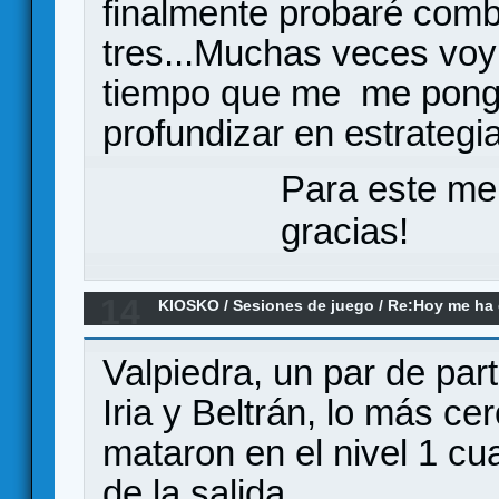
finalmente probaré comb
tres...Muchas veces voy 
tiempo que me me pongo
profundizar en estrategi
Para este me
gracias!
14
KIOSKO
/
Sesiones de juego
/
Re:Hoy me ha d
(el remake)
Valpiedra, un par de par
Iria y Beltrán, lo más ce
mataron en el nivel 1 cu
de la salida.