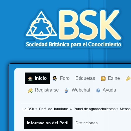
  Inicio
  Foro
Etiquetas
  Ezine
  Registrarse
  Webchat
  Ayuda
La BSK
»
Perfil de Janalone 
»
Panel de agradecimientos
»
Mensaj
Información del Perfil
Distinciones