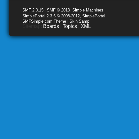
SMF 2.0.15
|
SMF © 2013
,
Simple Machines
SimplePortal 2.3.5 © 2008-2012, SimplePortal
SMFSimple.com Theme | Skin Samp
Sitemap:
Boards
|
Topics
|
XML