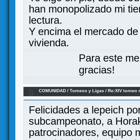
han monopolizado mi ti
lectura.
Y encima el mercado de
vivienda.
Para este me
gracias!
9
COMUNIDAD
/
Torneos y Ligas
/
Re:XIV torneo 
FINAL...TENEMOS GANADOR
Felicidades a lepeich por 
subcampeonato, a Horak 
patrocinadores, equipo 