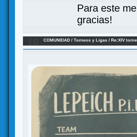
Para este me
gracias!
10
COMUNIDAD
/
Torneos y Ligas
/
Re:XIV torn
final. pasen y vean