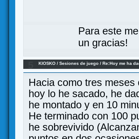
Para este me
un gracias!
5
KIOSKO
/
Sesiones de juego
/
Re:Hoy me ha dado
(el remake)
Hacia como tres meses qu
hoy lo he sacado, he da
he montado y en 10 minu
He terminado con 100 pu
he sobrevivido (Alcanza
puntos en dos ocasiones