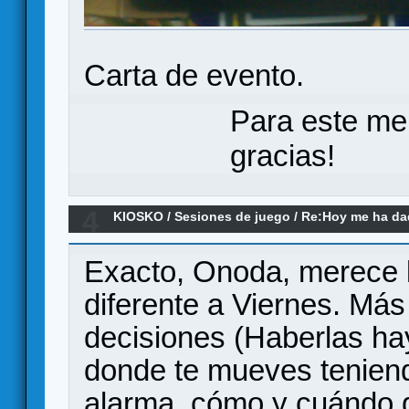
Carta de evento.
Para este me
gracias!
4
KIOSKO
/
Sesiones de juego
/
Re:Hoy me ha dado
(el remake)
Exacto, Onoda, merece l
diferente a Viernes. Má
decisiones (Haberlas hay
donde te mueves teniend
alarma, cómo y cuándo g