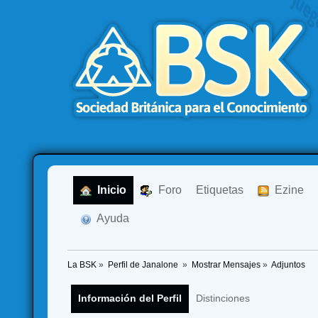
  Inicio
  Foro
Etiquetas
  Ezine
  Ayuda
La BSK
»
Perfil de Janalone 
»
Mostrar Mensajes
»
Adjuntos
Información del Perfil
Distinciones