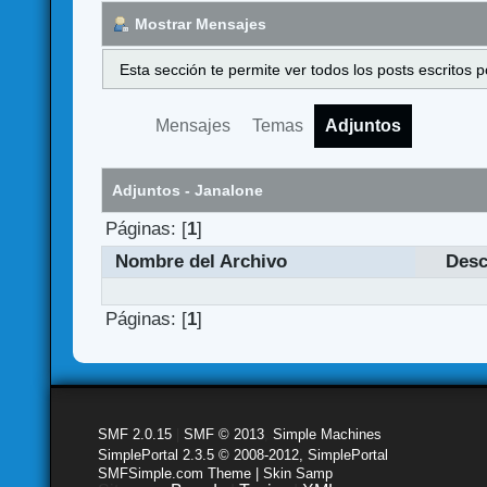
Mostrar Mensajes
Esta sección te permite ver todos los posts escritos
Mensajes
Temas
Adjuntos
Adjuntos - Janalone
Páginas: [
1
]
Nombre del Archivo
Desc
Páginas: [
1
]
SMF 2.0.15
|
SMF © 2013
,
Simple Machines
SimplePortal 2.3.5 © 2008-2012, SimplePortal
SMFSimple.com Theme | Skin Samp