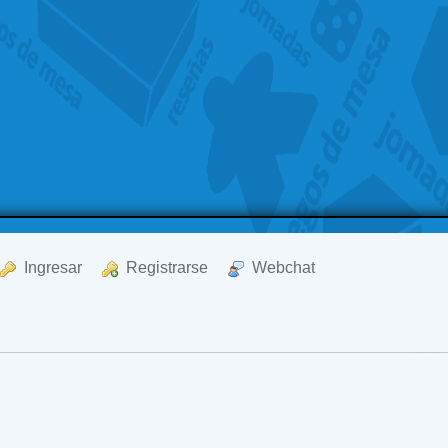
  Ingresar
  Registrarse
  Webchat