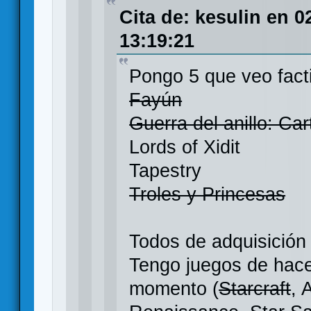
Cita de: kesulin en 0
13:19:21
Pongo 5 que veo facti
Fayún
Guerra del anillo: Car
Lords of Xidit
Tapestry
Troles y Princesas
Todos de adquisición 
Tengo juegos de hace
momento (
Starcraft
, 