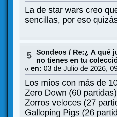
La de star wars creo qu
sencillas, por eso quizá
Sondeos
/
Re:¿ A qué j
5
no tienes en tu colecci
«
en:
03 de Julio de 2026, 0
Los míos con más de 10 
Zero Down (60 partidas)
Zorros veloces (27 parti
Galloping Pigs (26 parti