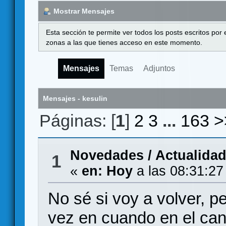
Mostrar Mensajes
Esta sección te permite ver todos los posts escritos por
zonas a las que tienes acceso en este momento.
Mensajes
Temas
Adjuntos
Mensajes - kesulin
Páginas: [
1
]
2
3
...
163
>
Novedades / Actualida
1
«
en:
Hoy
a las 08:31:27
No sé si voy a volver, 
vez en cuando en el cana