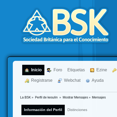
  Inicio
  Foro
Etiquetas
  Ezine
  Registrarse
  Webchat
  Ayuda
La BSK
»
Perfil de kesulin 
»
Mostrar Mensajes
»
Mensajes
Información del Perfil
Distinciones