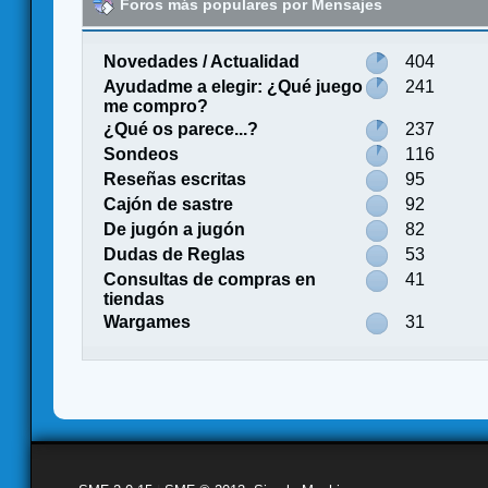
Foros más populares por Mensajes
Novedades / Actualidad
404
Ayudadme a elegir: ¿Qué juego
241
me compro?
¿Qué os parece...?
237
Sondeos
116
Reseñas escritas
95
Cajón de sastre
92
De jugón a jugón
82
Dudas de Reglas
53
Consultas de compras en
41
tiendas
Wargames
31