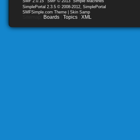
SMF 2.0.15
|
SMF © 2013
,
Simple Machines
SimplePortal 2.3.5 © 2008-2012, SimplePortal
SMFSimple.com Theme | Skin Samp
Sitemap:
Boards
|
Topics
|
XML