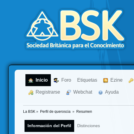
  Inicio
  Foro
Etiquetas
  Ezine
  Registrarse
  Webchat
  Ayuda
La BSK
»
Perfil de queroscia 
»
Resumen
Información del Perfil
Distinciones