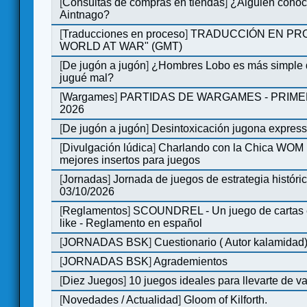
[
Consultas de compras en tiendas
]
¿Alguien conoce
Aintnago?
[
Traducciones en proceso
]
TRADUCCIÓN EN PRO
WORLD AT WAR" (GMT)
[
De jugón a jugón
]
¿Hombres Lobo es más simple q
jugué mal?
[
Wargames
]
PARTIDAS DE WARGAMES - PRIM
2026
[
De jugón a jugón
]
Desintoxicación jugona expres
[
Divulgación lúdica
]
Charlando con la Chica WOM | 
mejores insertos para juegos
[
Jornadas
]
Jornada de juegos de estrategia históri
03/10/2026
[
Reglamentos
]
SCOUNDREL - Un juego de cartas en
like - Reglamento en español
[
JORNADAS BSK
]
Cuestionario ( Autor kalamidad
[
JORNADAS BSK
]
Agrademientos
[
Diez Juegos
]
10 juegos ideales para llevarte de 
[
Novedades / Actualidad
]
Gloom of Kilforth.