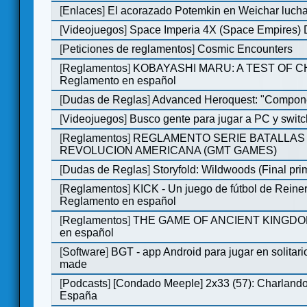
[
Enlaces
]
El acorazado Potemkin en Weichar lucha
[
Videojuegos
]
Space Imperia 4X (Space Empires) D
[
Peticiones de reglamentos
]
Cosmic Encounters
[
Reglamentos
]
KOBAYASHI MARU: A TEST OF 
Reglamento en español
[
Dudas de Reglas
]
Advanced Heroquest: "Compone
[
Videojuegos
]
Busco gente para jugar a PC y switc
[
Reglamentos
]
REGLAMENTO SERIE BATALLAS 
REVOLUCION AMERICANA (GMT GAMES)
[
Dudas de Reglas
]
Storyfold: Wildwoods (Final prim
[
Reglamentos
]
KICK - Un juego de fútbol de Reiner
Reglamento en español
[
Reglamentos
]
THE GAME OF ANCIENT KINGDOM
en español
[
Software
]
BGT - app Android para jugar en solitari
made
[
Podcasts
]
[Condado Meeple] 2x33 (57): Charlan
España