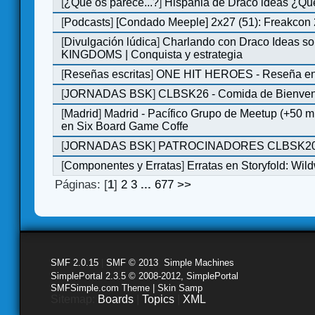
[
¿Qué os parece...?
]
Hispania de Draco ideas ¿Qu
[
Podcasts
]
[Condado Meeple] 2x27 (51): Freakcon
[
Divulgación lúdica
]
Charlando con Draco Ideas s
KINGDOMS | Conquista y estrategia
[
Reseñas escritas
]
ONE HIT HEROES - Reseña en 
[
JORNADAS BSK
]
CLBSK26 - Comida de Bienve
[
Madrid
]
Madrid - Pacífico Grupo de Meetup (+50 
en Six Board Game Coffe
[
JORNADAS BSK
]
PATROCINADORES CLBSK2
[
Componentes y Erratas
]
Erratas en Storyfold: Wi
Páginas: [
1
]
2
3
...
677
>>
SMF 2.0.15
|
SMF © 2013
,
Simple Machines
SimplePortal 2.3.5 © 2008-2012, SimplePortal
SMFSimple.com Theme | Skin Samp
Sitemap:
Boards
|
Topics
|
XML