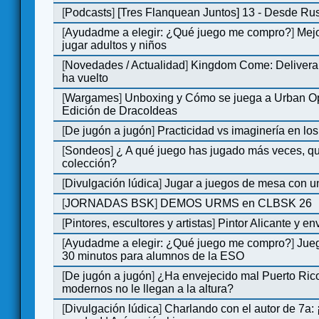
[
Podcasts
]
[Tres Flanquean Juntos] 13 - Desde Ru
[
Ayudadme a elegir: ¿Qué juego me compro?
]
Mejo
jugar adultos y niños
[
Novedades / Actualidad
]
Kingdom Come: Deliveran
ha vuelto
[
Wargames
]
Unboxing y Cómo se juega a Urban Op
Edición de DracoIdeas
[
De jugón a jugón
]
Practicidad vs imaginería en lo
[
Sondeos
]
¿ A qué juego has jugado más veces, qu
colección?
[
Divulgación lúdica
]
Jugar a juegos de mesa con u
[
JORNADAS BSK
]
DEMOS URMS en CLBSK 26
[
Pintores, escultores y artistas
]
Pintor Alicante y en
[
Ayudadme a elegir: ¿Qué juego me compro?
]
Jue
30 minutos para alumnos de la ESO
[
De jugón a jugón
]
¿Ha envejecido mal Puerto Rico
modernos no le llegan a la altura?
[
Divulgación lúdica
]
Charlando con el autor de 7a: