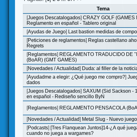
Tema
[
Juegos Descatalogados
]
CRAZY GOLF (GAMES Ma
Reglamento en español - Tablero original
[
Ayudas de Juego
]
Last bastion medidas de comp
[
Peticiones de reglamentos
]
Reglas castellano aho
Regrets
[
Reglamentos
]
REGLAMENTO TRADUCIDO DE 
(BoAR) (GMT GAMES)
[
Novedades / Actualidad
]
Duda: al filler de la notici
[
Ayudadme a elegir: ¿Qué juego me compro?
]
Jueg
dados
[
Juegos Descatalogados
]
SAXUM (Sid Sackson - 
en español - Rediseño sencillo ByN
[
Reglamentos
]
REGLAMENTO PENSACOLA (BoA
[
Novedades / Actualidad
]
Metal Slug - Nuevo jueg
[
Podcasts
]
[Tres Flanquean Juntos]14-¿A qué jue
cuando no juega a wargames?