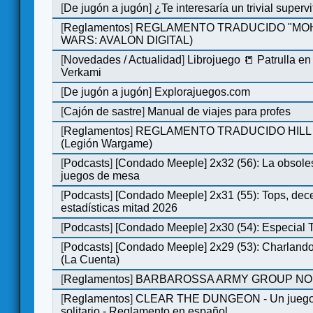
[
De jugón a jugón
]
¿Te interesaría un trivial super
[
Reglamentos
]
REGLAMENTO TRADUCIDO "MOH
WARS: AVALON DIGITAL)
[
Novedades / Actualidad
]
Librojuego 📒 Patrulla en
Verkami
[
De jugón a jugón
]
Explorajuegos.com
[
Cajón de sastre
]
Manual de viajes para profes
[
Reglamentos
]
REGLAMENTO TRADUCIDO HILL
(Legión Wargame)
[
Podcasts
]
[Condado Meeple] 2x32 (56): La obsole
juegos de mesa
[
Podcasts
]
[Condado Meeple] 2x31 (55): Tops, dec
estadísticas mitad 2026
[
Podcasts
]
[Condado Meeple] 2x30 (54): Especial
[
Podcasts
]
[Condado Meeple] 2x29 (53): Charlando
(La Cuenta)
[
Reglamentos
]
BARBAROSSA ARMY GROUP NO
[
Reglamentos
]
CLEAR THE DUNGEON - Un juego 
solitario - Reglamento en español