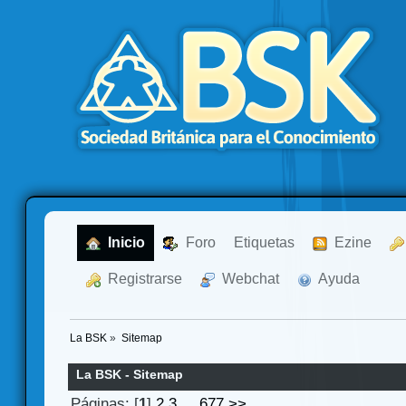
  Inicio
  Foro
Etiquetas
  Ezine
  Registrarse
  Webchat
  Ayuda
La BSK
»
Sitemap
La BSK - Sitemap
Páginas: [
1
]
2
3
...
677
>>