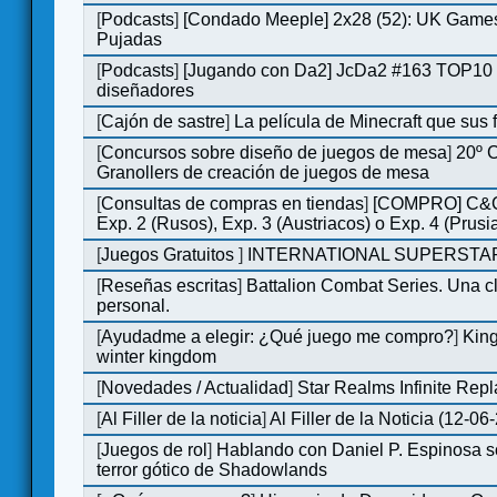
[
Podcasts
]
[Condado Meeple] 2x28 (52): UK Games
Pujadas
[
Podcasts
]
[Jugando con Da2] JcDa2 #163 TOP10 
diseñadores
[
Cajón de sastre
]
La película de Minecraft que sus 
[
Concursos sobre diseño de juegos de mesa
]
20º 
Granollers de creación de juegos de mesa
[
Consultas de compras en tiendas
]
[COMPRO] C&C
Exp. 2 (Rusos), Exp. 3 (Austriacos) o Exp. 4 (Prusi
[
Juegos Gratuitos
]
INTERNATIONAL SUPERSTAR
[
Reseñas escritas
]
Battalion Combat Series. Una cl
personal.
[
Ayudadme a elegir: ¿Qué juego me compro?
]
King
winter kingdom
[
Novedades / Actualidad
]
Star Realms Infinite Repl
[
Al Filler de la noticia
]
Al Filler de la Noticia (12-06
[
Juegos de rol
]
Hablando con Daniel P. Espinosa s
terror gótico de Shadowlands