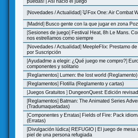
puedas! | Así nació el juego
[
Novedades / Actualidad
]
🦊Fox One: Air Combat 
[
Madrid
]
Busco gente con la que jugar en zona Po
[
Sesiones de juego
]
Festival Heat, 8h Le Mans. C
nos estrellamos como siempre
[
Novedades / Actualidad
]
MeepleFlix: Prestamo de
por Suscripción
[
Ayudadme a elegir: ¿Qué juego me compro?
]
Eur
componentes y solitario
[
Reglamentos
]
Lumen: the lost world (Reglamento)
[
Reglamentos
]
Flotilla (Reglamento y cartas)
[
Juegos Gratuitos
]
DungeonQuest: Edición revisad
[
Reglamentos
]
Batman: The Animated Series Adve
(Tradumaquetadas)
[
Componentes y Erratas
]
Fields of Fire: Pack id
(Erratas)
[
Divulgación lúdica
]
REFUGIO | El juego de mesa q
piel de una persona refugiada