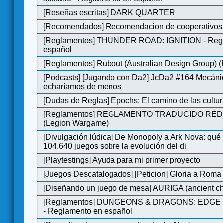
[
Reseñas escritas
]
DARK QUARTER
[
Recomendados
]
Recomendacion de cooperativos 
[
Reglamentos
]
THUNDER ROAD: IGNITION - Regl
español
[
Reglamentos
]
Rubout (Australian Design Group) 
[
Podcasts
]
[Jugando con Da2] JcDa2 #164 Mecáni
echaríamos de menos
[
Dudas de Reglas
]
Epochs: El camino de las cultu
[
Reglamentos
]
REGLAMENTO TRADUCIDO RED
(Legion Wargame)
[
Divulgación lúdica
]
De Monopoly a Ark Nova: qué
104.640 juegos sobre la evolución del di
[
Playtestings
]
Ayuda para mi primer proyecto
[
Juegos Descatalogados
]
[Peticion] Gloria a Roma
[
Diseñando un juego de mesa
]
AURIGA (ancient cha
[
Reglamentos
]
DUNGEONS & DRAGONS: EDGE 
- Reglamento en español