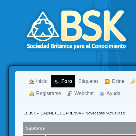
  Inicio
  Foro
Etiquetas
  Ezine
  Registrarse
  Webchat
  Ayuda
La BSK
»
GABINETE DE PRENSA
»
Novedades / Actualidad
Subforos