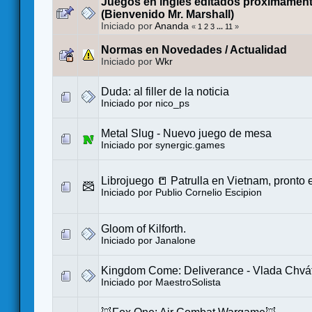
Juegos en inglés editados próximament
(Bienvenido Mr. Marshall)
Iniciado por
Ananda
«
1
2
3
...
11
»
Normas en Novedades / Actualidad
Iniciado por
Wkr
Duda: al filler de la noticia
Iniciado por
nico_ps
Metal Slug - Nuevo juego de mesa
Iniciado por
synergic.games
Librojuego 📒 Patrulla en Vietnam, pronto
Iniciado por
Publio Cornelio Escipion
Gloom of Kilforth.
Iniciado por
Janalone
Kingdom Come: Deliverance - Vlada Chváti
Iniciado por
MaestroSolista