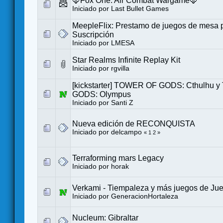
🦊Fox One: Air Combat Wargame🦊
Iniciado por
Last Bullet Games
MeepleFlix: Prestamo de juegos de mesa 
Suscripción
Iniciado por
LMESA
Star Realms Infinite Replay Kit
Iniciado por
rgvilla
[kickstarter] TOWER OF GODS: Cthulhu
GODS: Olympus
Iniciado por
Santi Z
Nueva edición de RECONQUISTA
Iniciado por
delcampo
«
1
2
»
Terraforming mars Legacy
Iniciado por
horak
Verkami - Tiempaleza y más juegos de Ju
Iniciado por
GeneracionHortaleza
Nucleum: Gibraltar