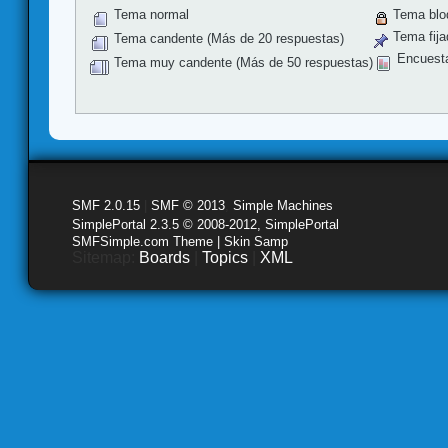
Tema normal
Tema blo
Tema fija
Tema candente (Más de 20 respuestas)
Encuest
Tema muy candente (Más de 50 respuestas)
SMF 2.0.15
|
SMF © 2013
,
Simple Machines
SimplePortal 2.3.5 © 2008-2012, SimplePortal
SMFSimple.com Theme | Skin Samp
Sitemap:
Boards
|
Topics
|
XML