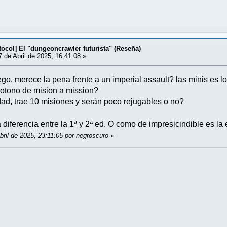
ocol] El "dungeoncrawler futurista" (Reseña)
 de Abril de 2025, 16:41:08 »
go, merece la pena frente a un imperial assault? las minis es lo
notono de mision a mission?
ad, trae 10 misiones y serán poco rejugables o no?
diferencia entre la 1ª y 2ª ed. O como de impresicindible es l
bril de 2025, 23:11:05 por negroscuro
»