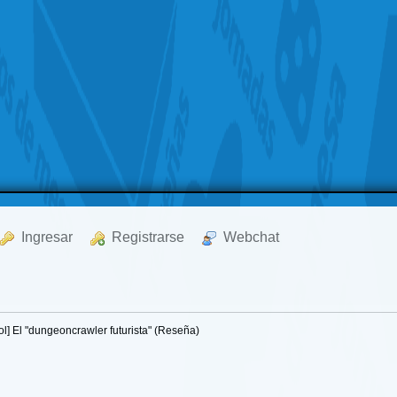
  Ingresar
  Registrarse
  Webchat
l] El "dungeoncrawler futurista" (Reseña)