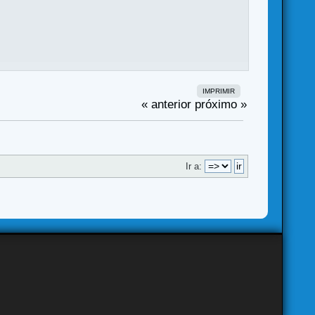
IMPRIMIR
« anterior
próximo »
Ir a: