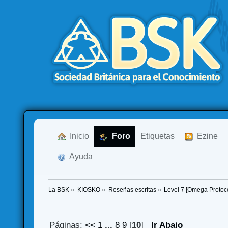
  Inicio
  Foro
Etiquetas
  Ezine
  Ayuda
La BSK
»
KIOSKO
»
Reseñas escritas
»
Level 7 [Omega Protoco
Páginas:
<<
1
...
8
9
[
10
]
Ir Abajo