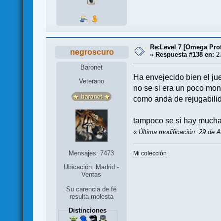
Re:Level 7 [Omega Prot
negroscuro
«
Respuesta #138 en:
27
Baronet
Ha envejecido bien el jue
Veterano
no se si era un poco mo
como anda de rejugabilid
tampoco se si hay mucha 
«
Última modificación: 29 de A
Mensajes: 7473
Mi colección
Ubicación: Madrid -
Ventas
Su carencia de fé
resulta molesta
Distinciones