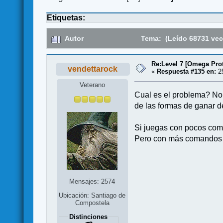
Etiquetas:
Autor
Tema: (Leído 68731 vec
Re:Level 7 [Omega Prot
vendettarock
«
Respuesta #135 en:
25
Veterano
Cual es el problema? No 
de las formas de ganar 
Si juegas con pocos com
Pero con más comandos n
Mensajes: 2574
Ubicación: Santiago de
Compostela
Distinciones