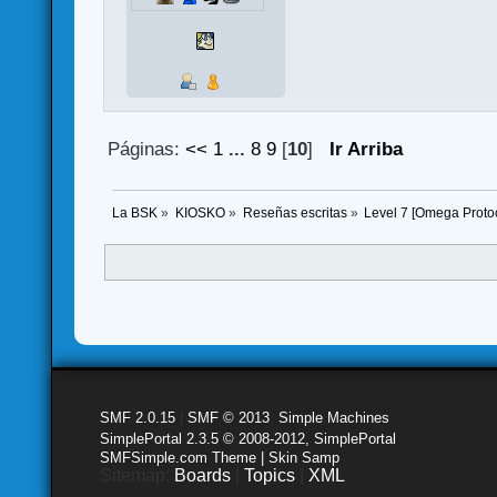
Páginas:
<<
1
...
8
9
[
10
]
Ir Arriba
La BSK
»
KIOSKO
»
Reseñas escritas
»
Level 7 [Omega Protoc
SMF 2.0.15
|
SMF © 2013
,
Simple Machines
SimplePortal 2.3.5 © 2008-2012, SimplePortal
SMFSimple.com Theme | Skin Samp
Sitemap:
Boards
|
Topics
|
XML