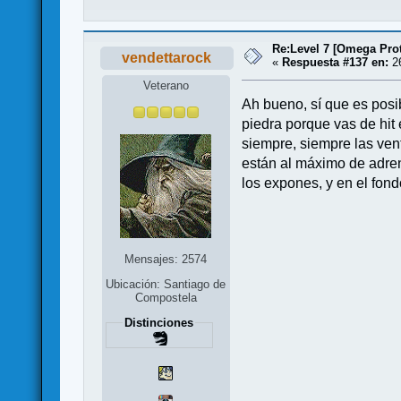
Re:Level 7 [Omega Prot
vendettarock
«
Respuesta #137 en:
26
Veterano
Ah bueno, sí que es posi
piedra porque vas de hit
siempre, siempre las ven
están al máximo de adren
los expones, y en el fon
Mensajes: 2574
Ubicación: Santiago de
Compostela
Distinciones