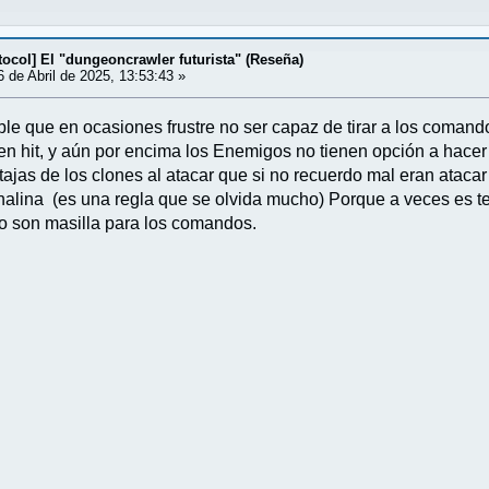
ocol] El "dungeoncrawler futurista" (Reseña)
 de Abril de 2025, 13:53:43 »
ble que en ocasiones frustre no ser capaz de tirar a los comand
 en hit, y aún por encima los Enemigos no tienen opción a hace
tajas de los clones al atacar que si no recuerdo mal eran atac
alina (es una regla que se olvida mucho) Porque a veces es ten
do son masilla para los comandos.