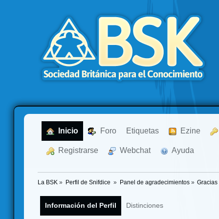
  Inicio
  Foro
Etiquetas
  Ezine
  Registrarse
  Webchat
  Ayuda
La BSK
»
Perfil de Snifdice 
»
Panel de agradecimientos
»
Gracias
Información del Perfil
Distinciones