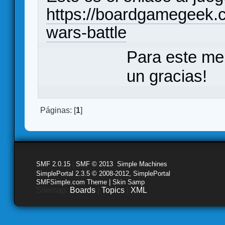
https://boardgamegeek.c
wars-battle
Para este me
un gracias!
Páginas: [
1
]
SMF 2.0.15
|
SMF © 2013
,
Simple Machines
SimplePortal 2.3.5 © 2008-2012, SimplePortal
SMFSimple.com Theme | Skin Samp
Sitemap:
Boards
|
Topics
|
XML