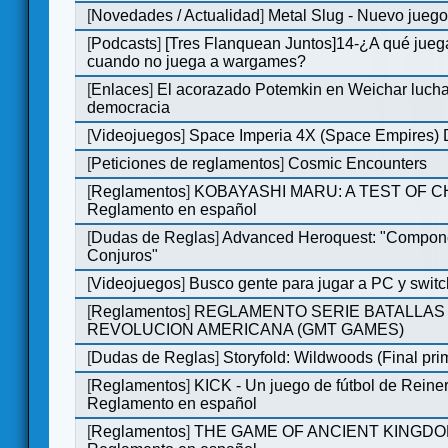
[
Novedades / Actualidad
]
Metal Slug - Nuevo jueg
[
Podcasts
]
[Tres Flanquean Juntos]14-¿A qué jue
cuando no juega a wargames?
[
Enlaces
]
El acorazado Potemkin en Weichar lucha
democracia
[
Videojuegos
]
Space Imperia 4X (Space Empires) D
[
Peticiones de reglamentos
]
Cosmic Encounters
[
Reglamentos
]
KOBAYASHI MARU: A TEST OF 
Reglamento en español
[
Dudas de Reglas
]
Advanced Heroquest: "Compon
Conjuros"
[
Videojuegos
]
Busco gente para jugar a PC y switc
[
Reglamentos
]
REGLAMENTO SERIE BATALLAS 
REVOLUCION AMERICANA (GMT GAMES)
[
Dudas de Reglas
]
Storyfold: Wildwoods (Final prim
[
Reglamentos
]
KICK - Un juego de fútbol de Reiner
Reglamento en español
[
Reglamentos
]
THE GAME OF ANCIENT KINGDO