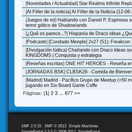
[
Novedades / Actualidad
]
Star Realms Infinite Repl
[
Al Filler de la noticia
]
Al Filler de la Noticia (12-06
[
Juegos de rol
]
Hablando con Daniel P. Espinosa s
terror gótico de Shadowlands
[
¿Qué os parece...?
]
Hispania de Draco ideas ¿Qu
[
Podcasts
]
[Condado Meeple] 2x27 (51): Freakcon
[
Divulgación lúdica
]
Charlando con Draco Ideas s
KINGDOMS | Conquista y estrategia
[
Reseñas escritas
]
ONE HIT HEROES - Reseña en 
[
JORNADAS BSK
]
CLBSK26 - Comida de Bienve
[
Madrid
]
Madrid - Pacífico Grupo de Meetup (+50 
jugando en Six Board Game Coffe
Páginas: [
1
]
2
3
...
677
>>
SMF 2.0.15
|
SMF © 2013
,
Simple Machines
SimplePortal 2.3.5 © 2008-2012, SimplePortal