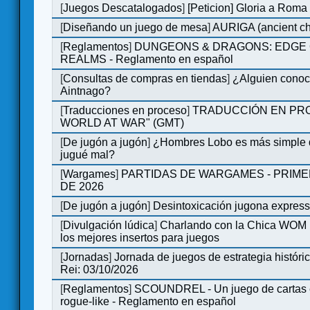
[
Juegos Descatalogados
]
[Peticion] Gloria a Roma
[
Diseñando un juego de mesa
]
AURIGA (ancient cha
[
Reglamentos
]
DUNGEONS & DRAGONS: EDGE 
REALMS - Reglamento en español
[
Consultas de compras en tiendas
]
¿Alguien conoce
Aintnago?
[
Traducciones en proceso
]
TRADUCCIÓN EN PRO
WORLD AT WAR" (GMT)
[
De jugón a jugón
]
¿Hombres Lobo es más simple q
jugué mal?
[
Wargames
]
PARTIDAS DE WARGAMES - PRIM
DE 2026
[
De jugón a jugón
]
Desintoxicación jugona expres
[
Divulgación lúdica
]
Charlando con la Chica WOM |
los mejores insertos para juegos
[
Jornadas
]
Jornada de juegos de estrategia históri
Rei: 03/10/2026
[
Reglamentos
]
SCOUNDREL - Un juego de cartas e
rogue-like - Reglamento en español