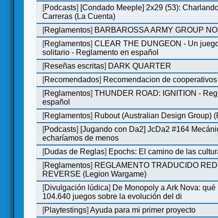
[
Podcasts
]
[Condado Meeple] 2x29 (53): Charlando
Carreras (La Cuenta)
[
Reglamentos
]
BARBAROSSA ARMY GROUP NO
[
Reglamentos
]
CLEAR THE DUNGEON - Un juego 
solitario - Reglamento en español
[
Reseñas escritas
]
DARK QUARTER
[
Recomendados
]
Recomendacion de cooperativos 
[
Reglamentos
]
THUNDER ROAD: IGNITION - Regl
español
[
Reglamentos
]
Rubout (Australian Design Group) 
[
Podcasts
]
[Jugando con Da2] JcDa2 #164 Mecáni
echaríamos de menos
[
Dudas de Reglas
]
Epochs: El camino de las cultu
[
Reglamentos
]
REGLAMENTO TRADUCIDO RED
REVERSE (Legion Wargame)
[
Divulgación lúdica
]
De Monopoly a Ark Nova: qué
104.640 juegos sobre la evolución del di
[
Playtestings
]
Ayuda para mi primer proyecto