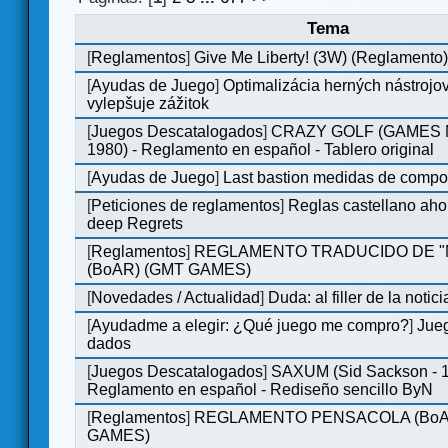
Tema
[
Reglamentos
]
Give Me Liberty! (3W) (Reglamento
[
Ayudas de Juego
]
Optimalizácia herných nástrojo
vylepšuje zážitok
[
Juegos Descatalogados
]
CRAZY GOLF (GAMES M
1980) - Reglamento en español - Tablero original
[
Ayudas de Juego
]
Last bastion medidas de comp
[
Peticiones de reglamentos
]
Reglas castellano aho
deep Regrets
[
Reglamentos
]
REGLAMENTO TRADUCIDO DE 
(BoAR) (GMT GAMES)
[
Novedades / Actualidad
]
Duda: al filler de la notici
[
Ayudadme a elegir: ¿Qué juego me compro?
]
Jueg
dados
[
Juegos Descatalogados
]
SAXUM (Sid Sackson - 
Reglamento en español - Rediseño sencillo ByN
[
Reglamentos
]
REGLAMENTO PENSACOLA (BoA
GAMES)