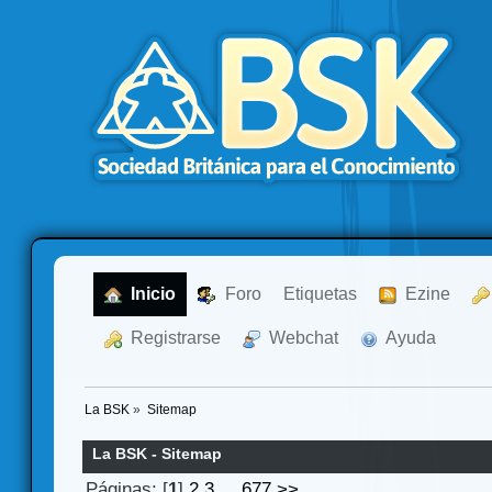
  Inicio
  Foro
Etiquetas
  Ezine
  Registrarse
  Webchat
  Ayuda
La BSK
»
Sitemap
La BSK - Sitemap
Páginas: [
1
]
2
3
...
677
>>