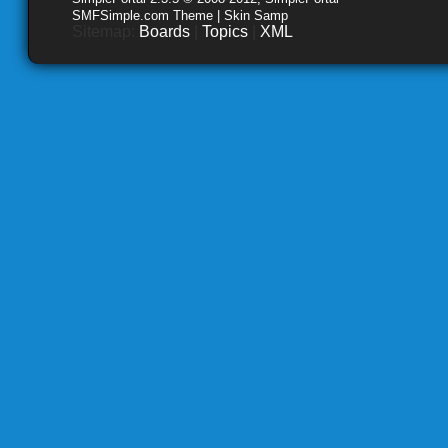
SMFSimple.com Theme | Skin Samp
Sitemap:
Boards
|
Topics
|
XML