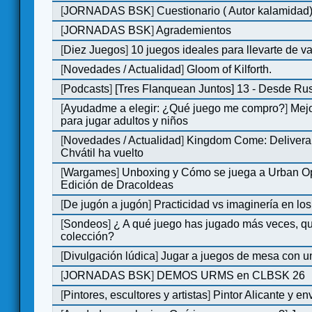
[
JORNADAS BSK
]
Cuestionario ( Autor kalamidad
[
JORNADAS BSK
]
Agrademientos
[
Diez Juegos
]
10 juegos ideales para llevarte de 
[
Novedades / Actualidad
]
Gloom of Kilforth.
[
Podcasts
]
[Tres Flanquean Juntos] 13 - Desde Ru
[
Ayudadme a elegir: ¿Qué juego me compro?
]
Mejo
para jugar adultos y niños
[
Novedades / Actualidad
]
Kingdom Come: Delivera
Chvátil ha vuelto
[
Wargames
]
Unboxing y Cómo se juega a Urban Op
Edición de DracoIdeas
[
De jugón a jugón
]
Practicidad vs imaginería en lo
[
Sondeos
]
¿ A qué juego has jugado más veces, qu
colección?
[
Divulgación lúdica
]
Jugar a juegos de mesa con u
[
JORNADAS BSK
]
DEMOS URMS en CLBSK 26
[
Pintores, escultores y artistas
]
Pintor Alicante y en