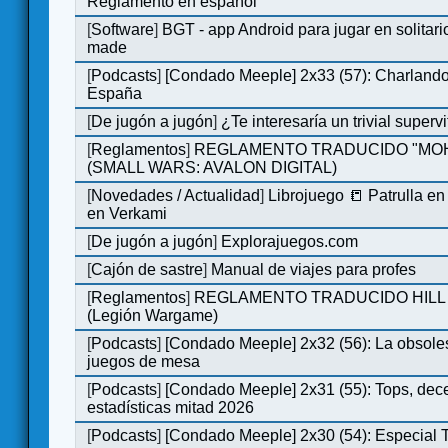
Reglamento en español
[
Software
]
BGT - app Android para jugar en solitari
made
[
Podcasts
]
[Condado Meeple] 2x33 (57): Charlan
España
[
De jugón a jugón
]
¿Te interesaría un trivial super
[
Reglamentos
]
REGLAMENTO TRADUCIDO "MO
(SMALL WARS: AVALON DIGITAL)
[
Novedades / Actualidad
]
Librojuego 📒 Patrulla en
en Verkami
[
De jugón a jugón
]
Explorajuegos.com
[
Cajón de sastre
]
Manual de viajes para profes
[
Reglamentos
]
REGLAMENTO TRADUCIDO HILL
(Legión Wargame)
[
Podcasts
]
[Condado Meeple] 2x32 (56): La obsole
juegos de mesa
[
Podcasts
]
[Condado Meeple] 2x31 (55): Tops, dec
estadísticas mitad 2026
[
Podcasts
]
[Condado Meeple] 2x30 (54): Especial