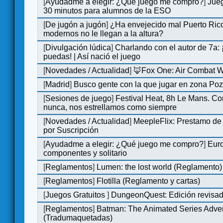
[
Ayudadme a elegir: ¿Qué juego me compro?
]
Jue
30 minutos para alumnos de la ESO
[
De jugón a jugón
]
¿Ha envejecido mal Puerto Rico
modernos no le llegan a la altura?
[
Divulgación lúdica
]
Charlando con el autor de 7a:
puedas! | Así nació el juego
[
Novedades / Actualidad
]
🦊Fox One: Air Combat 
[
Madrid
]
Busco gente con la que jugar en zona Po
[
Sesiones de juego
]
Festival Heat, 8h Le Mans. C
nunca, nos estrellamos como siempre
[
Novedades / Actualidad
]
MeepleFlix: Prestamo de
por Suscripción
[
Ayudadme a elegir: ¿Qué juego me compro?
]
Eur
componentes y solitario
[
Reglamentos
]
Lumen: the lost world (Reglamento)
[
Reglamentos
]
Flotilla (Reglamento y cartas)
[
Juegos Gratuitos
]
DungeonQuest: Edición revisad
[
Reglamentos
]
Batman: The Animated Series Adve
(Tradumaquetadas)