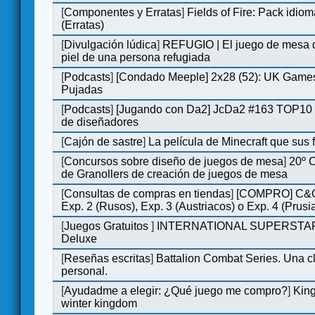
[
Componentes y Erratas
]
Fields of Fire: Pack id
(Erratas)
[
Divulgación lúdica
]
REFUGIO | El juego de mesa q
piel de una persona refugiada
[
Podcasts
]
[Condado Meeple] 2x28 (52): UK Games
Pujadas
[
Podcasts
]
[Jugando con Da2] JcDa2 #163 TOP10 
de diseñadores
[
Cajón de sastre
]
La película de Minecraft que sus 
[
Concursos sobre diseño de juegos de mesa
]
20º 
de Granollers de creación de juegos de mesa
[
Consultas de compras en tiendas
]
[COMPRO] C&C
Exp. 2 (Rusos), Exp. 3 (Austriacos) o Exp. 4 (Prusi
[
Juegos Gratuitos
]
INTERNATIONAL SUPERSTA
Deluxe
[
Reseñas escritas
]
Battalion Combat Series. Una cl
personal.
[
Ayudadme a elegir: ¿Qué juego me compro?
]
King
winter kingdom