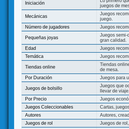
Lo primero que
Iniciación
juegos de mes
Juegos recome
Mecánicas
juego.
Número de jugadores
Juegos recom
Juegos semi-d
Pequeñas joyas
gran calidad.
Edad
Juegos recom
Temática
Juegos recom
Tiendas onli
Tiendas online
de mesa.
Por Duración
Juegos para u
Juegos que o
Juegos de bolsillo
llevar de viaje
Por Precio
Juegos económ
Juegos Coleccionables
Cartas, juego
Autores
Autores, crea
Juegos de rol
Juegos de rol,