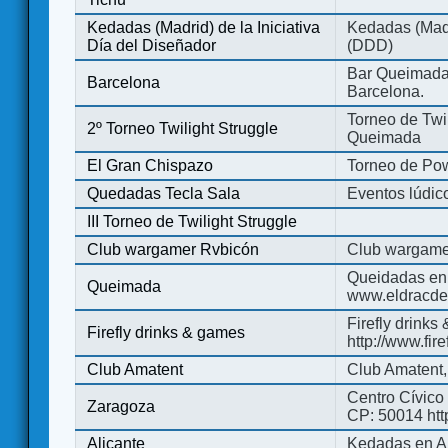
Kedadas (Madrid) de la Iniciativa
Kedadas (Madri
Día del Diseñador
(DDD)
Bar Queimada.
Barcelona
Barcelona.
Torneo de Twil
2º Torneo Twilight Struggle
Queimada
El Gran Chispazo
Torneo de Po
Quedadas Tecla Sala
Eventos lúdico
III Torneo de Twilight Struggle
Club wargamer Rvbicón
Club wargame
Queidadas en
Queimada
www.eldracde
Firefly drinks
Firefly drinks & games
http://www.fir
Club Amatent
Club Amatent,
Centro Cívico 
Zaragoza
CP: 50014 http
Alicante
Kedadas en Al