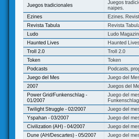
Juegos tradici
Juegos tradicionales
naipes.
Ezines
Ezines. Revist
Revista Tabula
Revista Tabul
Ludo
Ludo Magazi
Haunted Lives
Haunted Live
Troll 2.0
Troll 2.0
Token
Token
Podcasts
Podcasts, pro
Juego del Mes
Juego del Me
2007
Juegos del Me
Power Grid/Funkenschlag -
Juego del mes
01/2007
Funkenschlag 
Twilight Struggle - 02/2007
Juego del mes
Yspahan - 03/2007
Juego del me
Civilization (AH) - 04/2007
Juego del mes 
Dune (AH/Descartes) - 05/2007
Juego del me