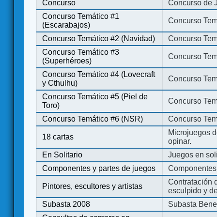
Concurso
Concurso de 
Concurso Temático #1
Concurso Temá
(Escarabajos)
Concurso Temático #2 (Navidad)
Concurso Tem
Concurso Temático #3
Concurso Tem
(Superhéroes)
Concurso Temático #4 (Lovecraft
Concurso Temá
y Cthulhu)
Concurso Temático #5 (Piel de
Concurso Temá
Toro)
Concurso Temático #6 (NSR)
Concurso Tem
Microjuegos d
18 cartas
opinar.
En Solitario
Juegos en soli
Componentes y partes de juegos
Componentes 
Contratación d
Pintores, escultores y artistas
esculpido y d
Subasta 2008
Subasta Bene