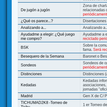
Zona de charl
De jugón a jugón
relacionadas 
periódicamen
¿Qué os parece...?
Disertaciones
Analizando a...
Analizando a..
Ayudadme a elegir: ¿Qué juego
Ayudadme a e
me compro?
reciclado per
Sobre la comu
BSK
fama.
Será re
Besequero de la Semana
Baronet o Be
Sondeos de o
Sondeos
periódicament
Distinciones
Distinciones 
Kedadas infor
Kedadas
asociaciones, 
jornadas "ofic
Madrid
Gen X de C/ P
TICHUMAD2K8 -Torneo de
1 er Torneo de
Tichu