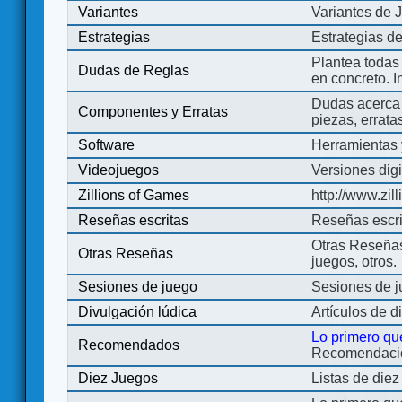
Variantes
Variantes de 
Estrategias
Estrategias d
Plantea todas
Dudas de Reglas
en concreto. 
Dudas acerca 
Componentes y Erratas
piezas, errata
Software
Herramientas 
Videojuegos
Versiones digi
Zillions of Games
http://www.zi
Reseñas escritas
Reseñas escri
Otras Reseñas 
Otras Reseñas
juegos, otros.
Sesiones de juego
Sesiones de 
Divulgación lúdica
Artículos de d
Lo primero qu
Recomendados
Recomendacion
Diez Juegos
Listas de die