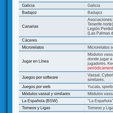
Galicia
Galicia
Badajoz
Badajoz
Asociaciones:
Tenerife norte
Canarias
Legión Perdida
(Las Palmas d
Cáceres
Microrelatos
Microrelatos 
Módulos vassa
donde jugar 
Jugar en Línea
jugadores. Ke
periódicamen
Vassal, Cyber
Juegos por software
similares.
Juegos por web
Yucata, spiel
Módulos vassal y similares
Módulos vassa
La Española (BSW)
"La Española
Torneos y Ligas
Torneos y Lig