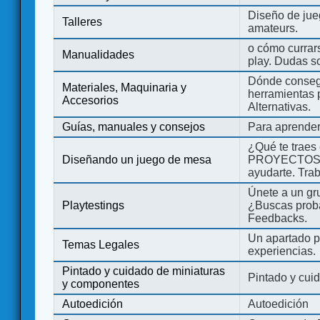
Diseño de jue
Talleres
amateurs.
o cómo currars
Manualidades
play. Dudas so
Dónde consegu
Materiales, Maquinaria y
herramientas 
Accesorios
Alternativas.
Guías, manuales y consejos
Para aprender
¿Qué te traes
Diseñando un juego de mesa
PROYECTOS co
ayudarte. Tra
Únete a un gru
Playtestings
¿Buscas probad
Feedbacks.
Un apartado pa
Temas Legales
experiencias.
Pintado y cuidado de miniaturas
Pintado y cui
y componentes
Autoedición
Autoedición