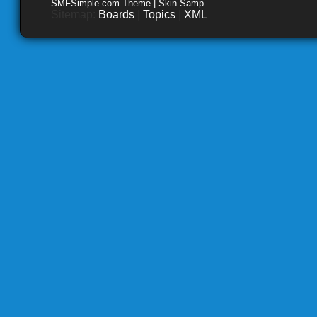
SMFSimple.com Theme | Skin Samp
Sitemap:
Boards
|
Topics
|
XML