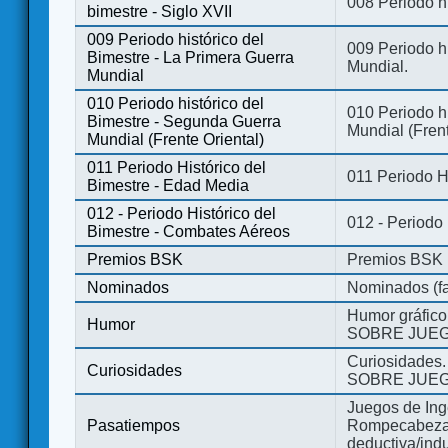
008 Periodo hi
bimestre - Siglo XVII
009 Periodo histórico del
009 Periodo hi
Bimestre - La Primera Guerra
Mundial.
Mundial
010 Periodo histórico del
010 Periodo h
Bimestre - Segunda Guerra
Mundial (Frent
Mundial (Frente Oriental)
011 Periodo Histórico del
011 Periodo H
Bimestre - Edad Media
012 - Periodo Histórico del
012 - Periodo
Bimestre - Combates Aéreos
Premios BSK
Premios BSK
Nominados
Nominados (fa
Humor gráfico
Humor
SOBRE JUEG
Curiosidades.
Curiosidades
SOBRE JUEG
Juegos de Ing
Pasatiempos
Rompecabezas
deductiva/indu