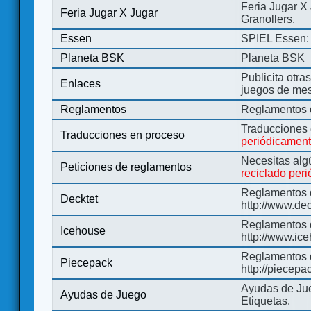
Feria Jugar X
Feria Jugar X Jugar
Granollers.
Essen
SPIEL Essen: 
Planeta BSK
Planeta BSK
Publicita otra
Enlaces
juegos de me
Reglamentos
Reglamentos d
Traducciones
Traducciones en proceso
periódicamen
Necesitas alg
Peticiones de reglamentos
reciclado per
Reglamentos d
Decktet
http://www.de
Reglamentos d
Icehouse
http://www.ic
Reglamentos 
Piecepack
http://piecepa
Ayudas de Jue
Ayudas de Juego
Etiquetas.