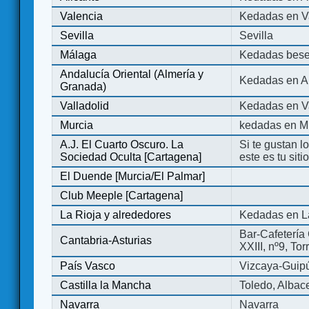
Valencia
Kedadas en V
Sevilla
Sevilla
Málaga
Kedadas bese
Andalucía Oriental (Almería y
Kedadas en An
Granada)
Valladolid
Kedadas en Va
Murcia
kedadas en M
A.J. El Cuarto Oscuro. La
Si te gustan l
Sociedad Oculta [Cartagena]
este es tu sit
El Duende [Murcia/El Palmar]
Club Meeple [Cartagena]
La Rioja y alrededores
Kedadas en L
Bar-Cafetería 
Cantabria-Asturias
XXIII, nº9, To
País Vasco
Vizcaya-Guip
Castilla la Mancha
Toledo, Albac
Navarra
Navarra