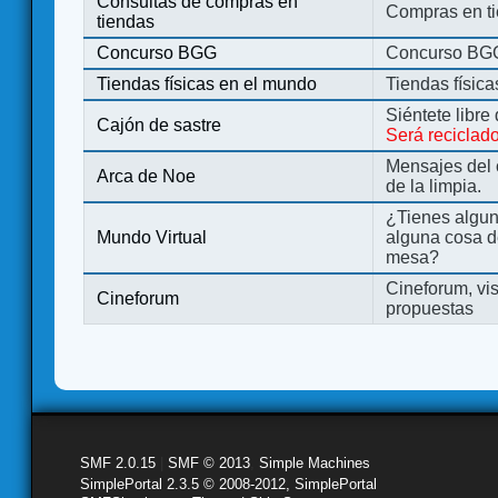
Consultas de compras en
Compras en ti
tiendas
Concurso BGG
Concurso BG
Tiendas físicas en el mundo
Tiendas físic
Siéntete libre
Cajón de sastre
Será reciclad
Mensajes del 
Arca de Noe
de la limpia.
¿Tienes algu
Mundo Virtual
alguna cosa d
mesa?
Cineforum, vis
Cineforum
propuestas
SMF 2.0.15
|
SMF © 2013
,
Simple Machines
SimplePortal 2.3.5 © 2008-2012, SimplePortal