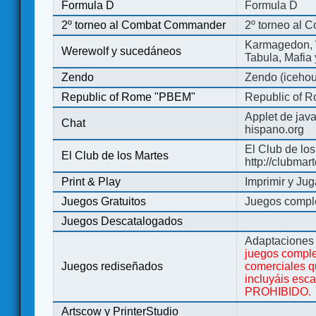
Formula D
Formula D
2º torneo al Combat Commander
2º torneo al
Karmagedon, W
Werewolf y sucedáneos
Tabula, Mafia
Zendo
Zendo (iceho
Republic of Rome "PBEM"
Republic of 
Applet de jav
Chat
hispano.org
El Club de los
El Club de los Martes
http://clubmar
Print & Play
Imprimir y Jug
Juegos Gratuitos
Juegos complet
Juegos Descatalogados
Adaptaciones 
juegos comple
Juegos rediseñados
comerciales q
incluyáis esc
PROHIBIDO.
Artscow y PrinterStudio