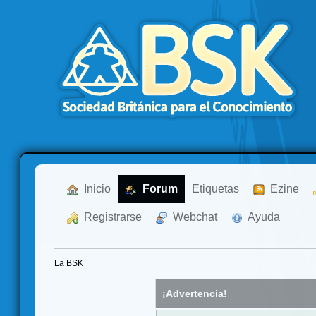
  Inicio
  Forum
Etiquetas
  Ezine
  Registrarse
  Webchat
  Ayuda
La BSK
¡Advertencia!