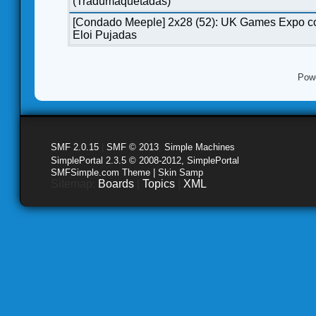
(Tradumaquetadas)
[Condado Meeple] 2x28 (52): UK Games Expo c
Eloi Pujadas
Pow
SMF 2.0.15
|
SMF © 2013
,
Simple Machines
SimplePortal 2.3.5 © 2008-2012, SimplePortal
SMFSimple.com Theme | Skin Samp
Sitemap:
Boards
|
Topics
|
XML