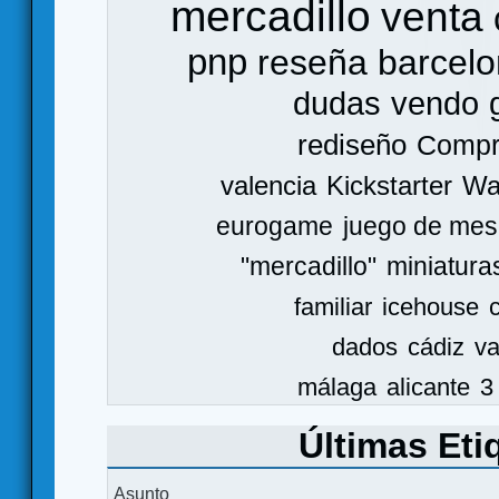
mercadillo
venta
pnp
reseña
barcel
dudas
vendo
rediseño
Comp
valencia
Kickstarter
Wa
eurogame
juego de mes
"mercadillo"
miniatura
familiar
icehouse
dados
cádiz
va
málaga
alicante
3
Últimas Eti
Asunto