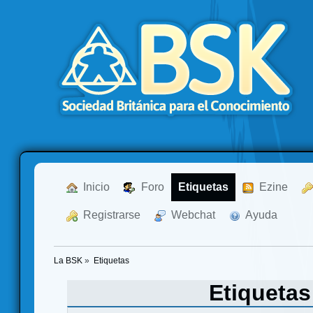
  Inicio
  Foro
Etiquetas
  Ezine
  Registrarse
  Webchat
  Ayuda
La BSK
»
Etiquetas
Etiqueta