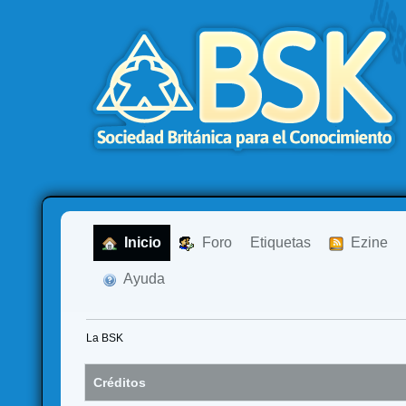
  Inicio
  Foro
Etiquetas
  Ezine
  Ayuda
La BSK
Créditos