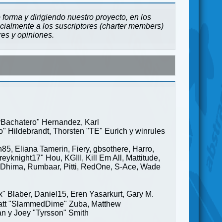
forma y dirigiendo nuestro proyecto, en los
cialmente a los suscriptores (charter members)
res y opiniones.
ayBachatero" Hernandez, Karl
" Hildebrandt, Thorsten "TE" Eurich y winrules
85, Eliana Tamerin, Fiery, gbsothere, Harro,
yknight17" Hou, KGIII, Kill Em All, Mattitude,
ge" Dhima, Rumbaar, Pitti, RedOne, S-Ace, Wade
Blaber, Daniel15, Eren Yasarkurt, Gary M.
 Matt "SlammedDime" Zuba, Matthew
an y Joey "Tyrsson" Smith