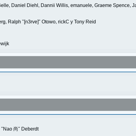
elle, Daniel Diehl, Dannii Willis, emanuele, Graeme Spence, 
g, Ralph "[n3rve]" Otowo, rickC y Tony Reid
wijk
s "Nao 尚" Deberdt