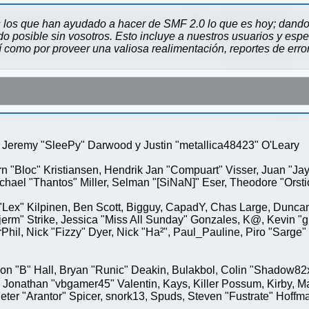
 los que han ayudado a hacer de SMF 2.0 lo que es hoy; dando 
 posible sin vosotros. Esto incluye a nuestros usuarios y espe
sí como por proveer una valiosa realimentación, reportes de erro
Jeremy "SleePy" Darwood y Justin "metallica48423" O'Leary
rn "Bloc" Kristiansen, Hendrik Jan "Compuart" Visser, Juan "J
ael "Thantos" Miller, Selman "[SiNaN]" Eser, Theodore "Orstio
 "Lex" Kilpinen, Ben Scott, Bigguy, CapadY, Chas Large, Duncan
rm" Strike, Jessica "Miss All Sunday" Gonzales, K@, Kevin "gre
MrPhil, Nick "Fizzy" Dyer, Nick "Ha²", Paul_Pauline, Piro "Sar
"B" Hall, Bryan "Runic" Deakin, Bulakbol, Colin "Shadow82x" 
 Jonathan "vbgamer45" Valentin, Kays, Killer Possum, Kirby,
eter "Arantor" Spicer, snork13, Spuds, Steven "Fustrate" Hoffm