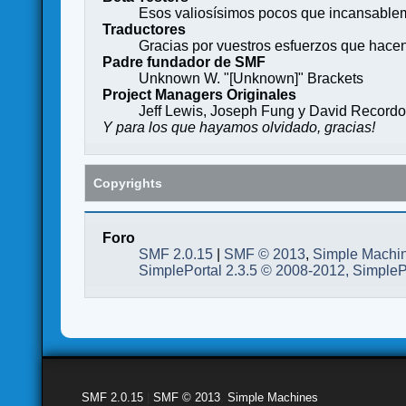
Esos valiosísimos pocos que incansableme
Traductores
Gracias por vuestros esfuerzos que hace
Padre fundador de SMF
Unknown W. "[Unknown]" Brackets
Project Managers Originales
Jeff Lewis, Joseph Fung y David Record
Y para los que hayamos olvidado, gracias!
Copyrights
Foro
SMF 2.0.15
|
SMF © 2013
,
Simple Machi
SimplePortal 2.3.5 © 2008-2012, SimpleP
SMF 2.0.15
|
SMF © 2013
,
Simple Machines