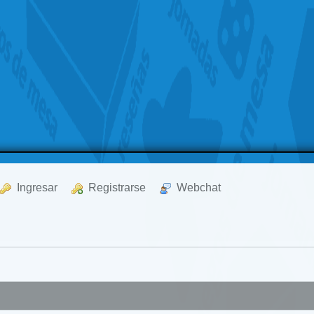
  Ingresar
  Registrarse
  Webchat