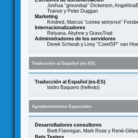
Joshua "groundup" Dickerson, AngellinaB
Trainor y Peter Duggan
Marketing
Kindred, Marcus "cσσкιє мσηѕтєя" Forsber
Internacionalizadores
Relyana, Akyhne y GravuTrad
Administradores de los servidores
Derek Schwab y Liroy "CoreISP" van Hoe
Traducción al Español (es-ES)
Traducción al Español (es-ES)
Isidro Baquero (
hefesto
)
Agradecimientos Especiales
Desarrolladores consultores
Brett Flannigan, Mark Rose y René-Gille
Beta Testers