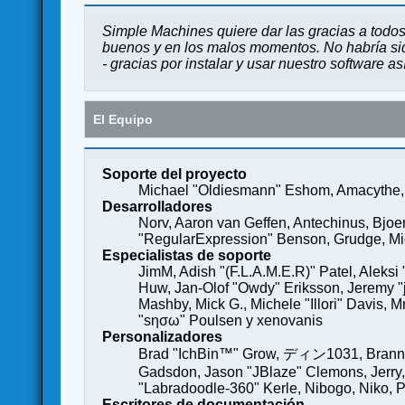
Simple Machines quiere dar las gracias a todos
buenos y en los malos momentos. No habría sido
- gracias por instalar y usar nuestro software a
El Equipo
Soporte del proyecto
Michael "Oldiesmann" Eshom, Amacythe, 
Desarrolladores
Norv, Aaron van Geffen, Antechinus, Bjoe
"RegularExpression" Benson, Grudge, Mich
Especialistas de soporte
JimM, Adish "(F.L.A.M.E.R)" Patel, Aleksi
Huw, Jan-Olof "Owdy" Eriksson, Jeremy "je
Mashby, Mick G., Michele "Illori" Davis, 
"sησω" Poulsen y xenovanis
Personalizadores
Brad "IchBin™" Grow, ディン1031, Brannon 
Gadsdon, Jason "JBlaze" Clemons, Jerry,
"Labradoodle-360" Kerle, Nibogo, Niko, P
Escritores de documentación