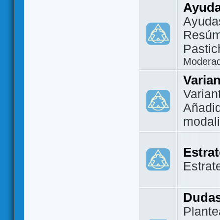
Ayuda
Ayuda
Resúm
Pastic
Modera
Varia
Varian
Añadi
modal
Estra
Estrat
Dudas
Plante