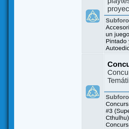
playte
proyec
Subfor
Accesor
un jueg
Pintado
Autoedi
Conc
Concu
Temát
Subfor
Concurs
#3 (Sup
Cthulhu)
Concurs