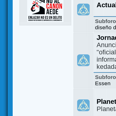
Actua
Subfor
diseño 
Jorna
Anunc
"ofici
inform
kedad
Subfor
Essen
Plane
Plane