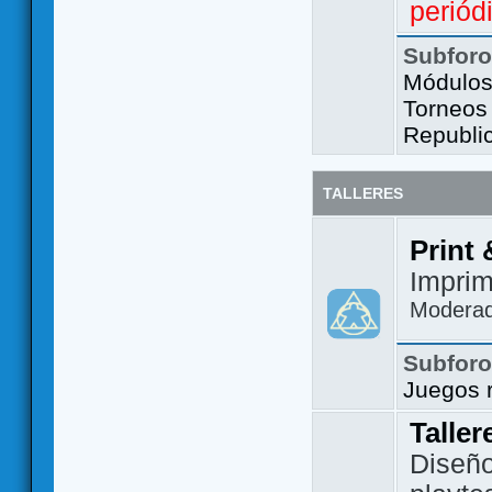
periód
Subfor
Módulos 
Torneos
Republi
TALLERES
Print 
Imprim
Modera
Subfor
Juegos 
Taller
Diseño