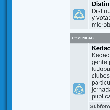
Disti
Distin
y vota
micro
COMUNIDAD
Keda
Kedada
gente 
ludoba
clubes
partic
jornad
public
Subfor