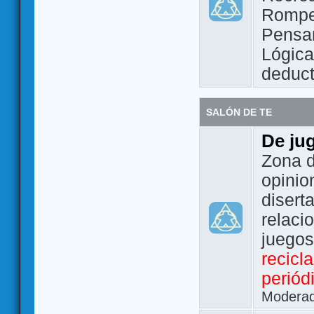
Rompe
Pensam
Lógic
deduct
SALÓN DE TE
De ju
Zona d
opinio
disert
relaci
juego
recicl
periód
Modera