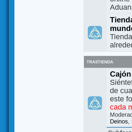
Aduan
Tienda
mund
Tienda
alrede
TRASTIENDA
Cajón
Siénte
de cua
este f
cada 
Modera
Deinos
,