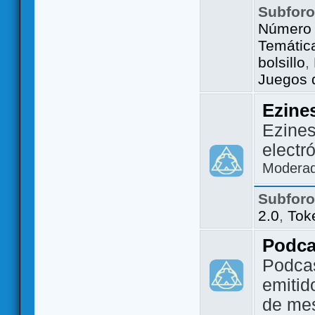
Subfor
Número 
Temátic
bolsillo
,
Juegos d
Ezine
Ezines
electr
Modera
Subfor
2.0
,
Tok
Podca
Podca
emitid
de me