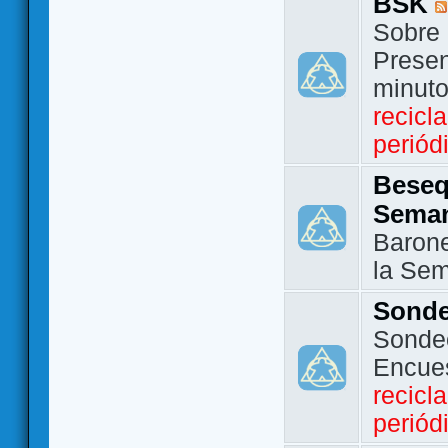
BSK
Sobre 
Presen
minut
recicl
periód
Beseq
Sema
Barone
la Se
Sond
Sondeo
Encue
recicl
periód