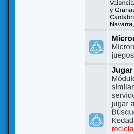
Valencia
y Grana
Cantabri
Navarra
Micro
Micror
juego
Jugar
Módulo
simila
servid
jugar 
Búsque
Kedada
recicl