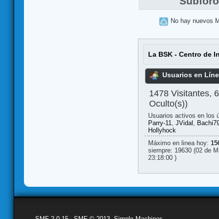
Subfor
No hay nuevos 
La BSK - Centro de I
Usuarios en Lín
1478 Visitantes, 
Oculto(s))
Usuarios activos en los 
Parry-11
,
JVidal
,
Bachi7
Hollyhock
Máximo en linea hoy:
15
siempre: 19630 (02 de M
23:18:00 )
SMF 2.0.15
|
SMF © 2013
,
Simple Machines