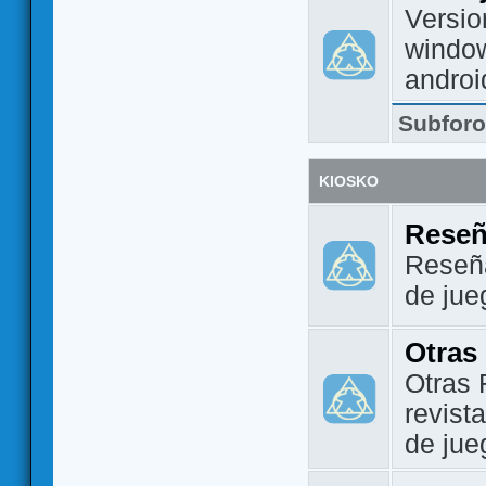
Versio
window
androi
Subfor
KIOSKO
Reseñ
Reseña
de jue
Otras
Otras 
revist
de jue