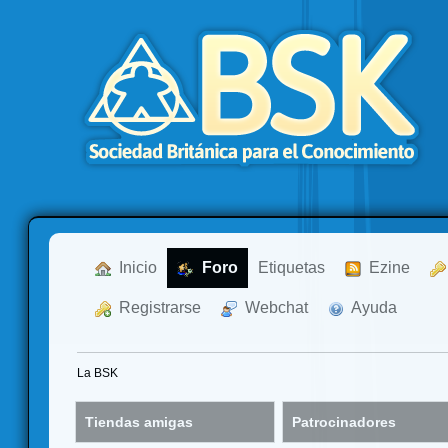
  Inicio
  Foro
Etiquetas
  Ezine
  Registrarse
  Webchat
  Ayuda
La BSK
Tiendas amigas
Patrocinadores