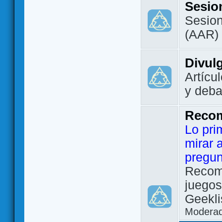
Sesio
Sesion
(AAR)
Divul
Artícu
y deba
Reco
Lo pri
mirar 
pregun
Recom
juegos
Geekli
Modera