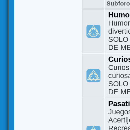
Subfor
Humo
Humor 
divert
SOLO
DE M
Curio
Curios
curios
SOLO
DE M
Pasat
Juegos
Acerti
Recrea