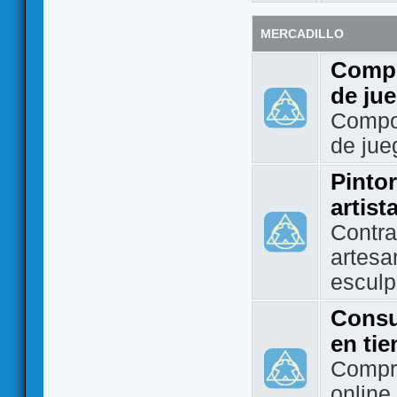
MERCADILLO
Compo
de ju
Compo
de jue
Pintor
artist
Contra
artesa
esculp
Consu
en ti
Compra
online 