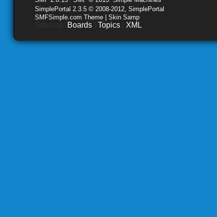
SimplePortal 2.3.5 © 2008-2012, SimplePortal
SMFSimple.com Theme | Skin Samp
Sitemap:
Boards
|
Topics
|
XML