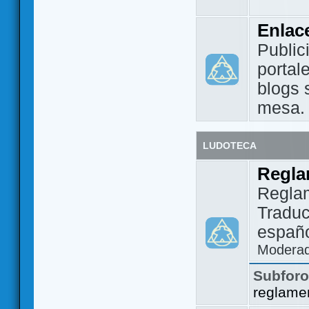
Enlac
Public
portal
blogs 
mesa.
LUDOTECA
Regla
Regla
Traduc
españo
Modera
Subfor
reglame