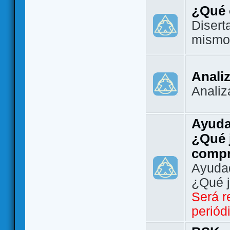
¿Qué 
Disert
mismo
Analiz
Analiz
Ayuda
¿Qué 
comp
Ayudad
¿Qué 
Será r
periód