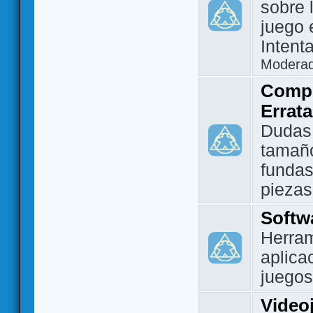
sobre 
juego 
Intent
Modera
Compo
Errat
Dudas
tamañ
fundas
piezas
Softw
Herram
aplica
juegos
Video