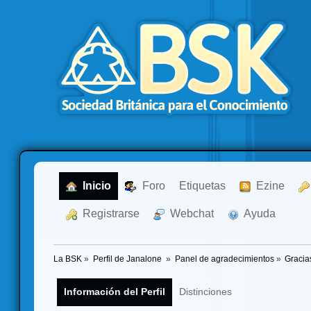
  Inicio
  Foro
Etiquetas
  Ezine
  Registrarse
  Webchat
  Ayuda
La BSK
»
Perfil de Janalone 
»
Panel de agradecimientos
»
Gracia
Información del Perfil
Distinciones