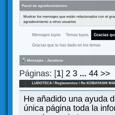
Panel de agradecimientos
Mostrar los mensajes que están relacionados con el gra
agradecimiento a otros usuarios.
Mensajes tuyos
Temas tuyos
Gracias qu
Gracias que tu has dado en los temas
Mensajes - Janalone
Páginas: [
1
]
2
3
...
44
>>
1
LUDOTECA
/
Reglamentos
/
Re:KOBAYASHI MAR
Reglamento en español
He añadido una ayuda de
única página toda la inf