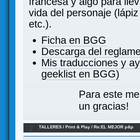
francesa y algo para llev
vida del personaje (lápi
etc.).
Ficha en BGG
Descarga del reglam
Mis traducciones y a
geeklist en BGG)
Para este me
un gracias!
7
TALLERES
/
Print & Play
/
Re:EL MEJOR p&p