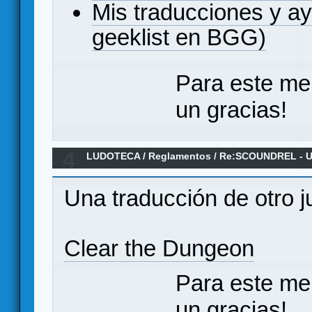
Mis traducciones y a
geeklist en BGG)
Para este me
un gracias!
4
LUDOTECA
/
Reglamentos
/
Re:SCOUNDREL - Un 
rogue-like - Reglamento en español
Una traducción de otro j
Clear the Dungeon
Para este me
un gracias!