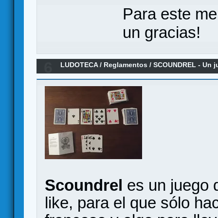
Para este me
un gracias!
6
LUDOTECA
/
Reglamentos
/
SCOUNDREL - Un jue
rogue-like - Reglamento en español
Scoundrel
es un juego d
like, para el que sólo ha