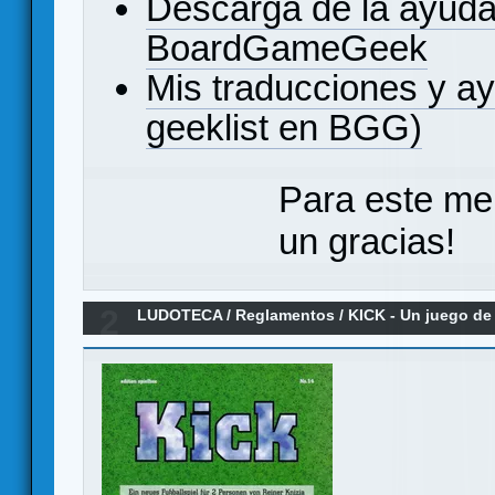
Descarga de la ayuda
BoardGameGeek
Mis traducciones y a
geeklist en BGG)
Para este me
un gracias!
2
LUDOTECA
/
Reglamentos
/
KICK - Un juego de 
Reglamento en español