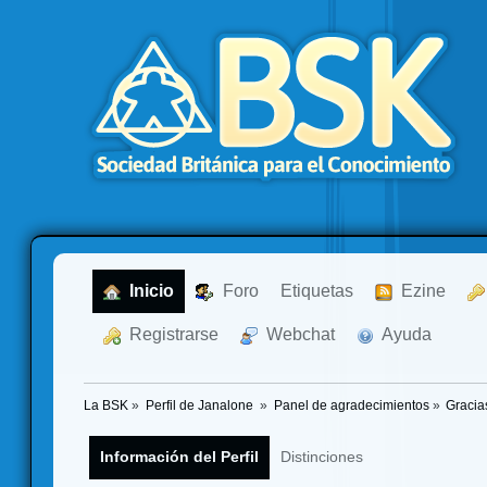
  Inicio
  Foro
Etiquetas
  Ezine
  Registrarse
  Webchat
  Ayuda
La BSK
»
Perfil de Janalone 
»
Panel de agradecimientos
»
Gracia
Información del Perfil
Distinciones