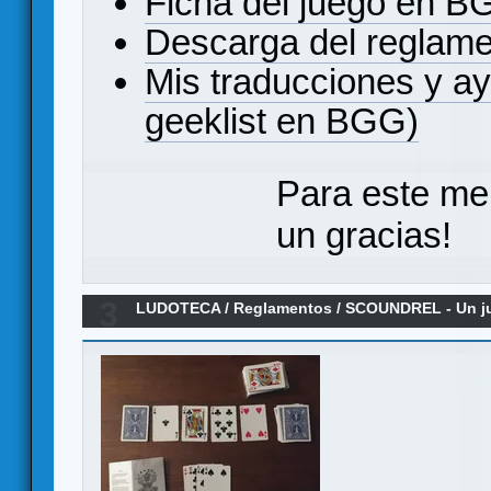
Ficha del juego en 
Descarga del reglam
Mis traducciones y a
geeklist en BGG)
Para este me
un gracias!
3
LUDOTECA
/
Reglamentos
/
SCOUNDREL - Un jue
rogue-like - Reglamento en español