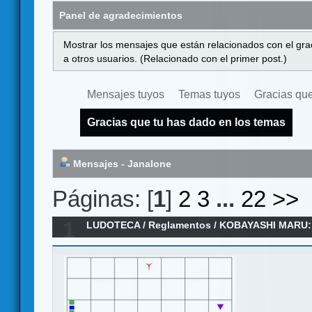
Panel de agradecimientos
Mostrar los mensajes que están relacionados con el gra
a otros usuarios. (Relacionado con el primer post.)
Mensajes tuyos
Temas tuyos
Gracias que
Gracias que tu has dado en los temas
Mensajes - Janalone
Páginas: [
1
]
2
3
...
22
>>
1
LUDOTECA
/
Reglamentos
/
KOBAYASHI MARU:
Reglamento en español