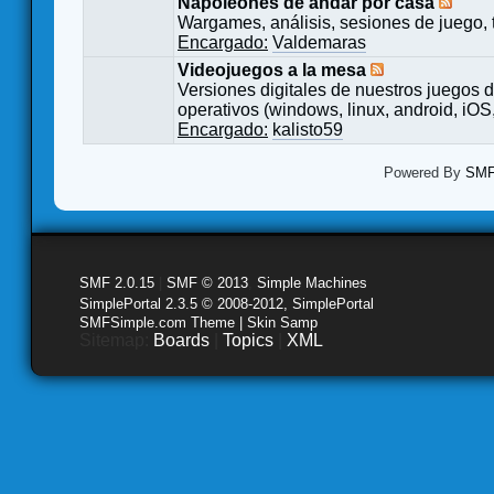
Napoleones de andar por casa
Wargames, análisis, sesiones de juego, 
Encargado:
Valdemaras
Videojuegos a la mesa
Versiones digitales de nuestros juegos d
operativos (windows, linux, android, iOS,
Encargado:
kalisto59
Powered By
SMF 
SMF 2.0.15
|
SMF © 2013
,
Simple Machines
SimplePortal 2.3.5 © 2008-2012, SimplePortal
SMFSimple.com Theme | Skin Samp
Sitemap:
Boards
|
Topics
|
XML