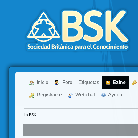
  Inicio
  Foro
Etiquetas
  Ezine
  Registrarse
  Webchat
  Ayuda
La BSK