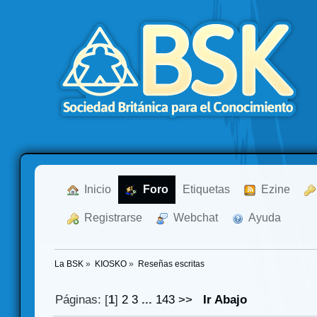
  Inicio
  Foro
Etiquetas
  Ezine
  Registrarse
  Webchat
  Ayuda
La BSK
»
KIOSKO
»
Reseñas escritas
Páginas: [
1
]
2
3
...
143
>>
Ir Abajo