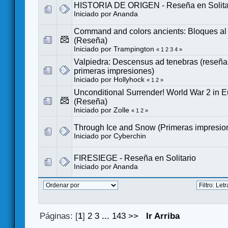
HISTORIA DE ORIGEN - Reseña en Solita
Iniciado por
Ananda
Command and colors ancients: Bloques al
(Reseña)
Iniciado por Trampington
«
1
2
3
4
»
Valpiedra: Descensus ad tenebras (reseña e
primeras impresiones)
Iniciado por
Hollyhock
«
1
2
»
Unconditional Surrender! World War 2 in 
(Reseña)
Iniciado por
Zolle
«
1
2
»
Through Ice and Snow (Primeras impresio
Iniciado por
Cyberchin
FIRESIEGE - Reseña en Solitario
Iniciado por
Ananda
Páginas: [
1
]
2
3
...
143
>>
Ir Arriba