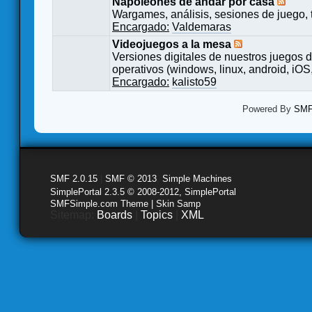
Napoleones de andar por casa
Wargames, análisis, sesiones de juego, 
Encargado:
Valdemaras
Videojuegos a la mesa
Versiones digitales de nuestros juegos d
operativos (windows, linux, android, iOS,
Encargado:
kalisto59
Powered By
SMF 
SMF 2.0.15
|
SMF © 2013
,
Simple Machines
SimplePortal 2.3.5 © 2008-2012, SimplePortal
SMFSimple.com Theme | Skin Samp
Sitemap:
Boards
|
Topics
|
XML