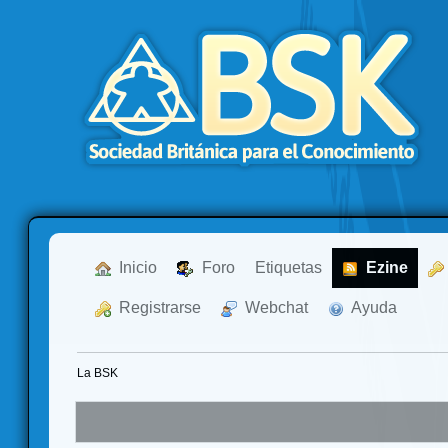
  Inicio
  Foro
Etiquetas
  Ezine
  Registrarse
  Webchat
  Ayuda
La BSK